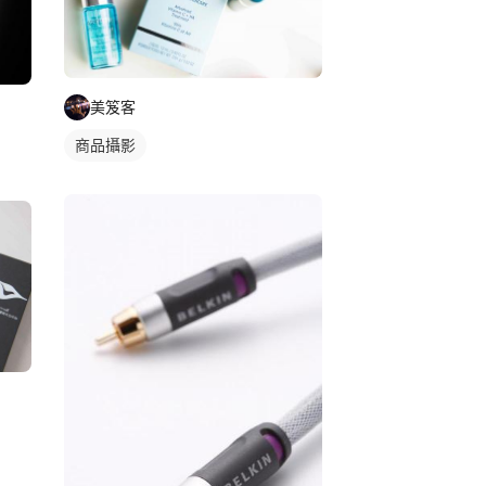
美笈客
商品攝影