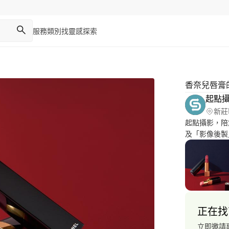
服務類別
找靈感
探索
香奈兒唇膏
起點
新莊
起點攝影，陪
及「影像後製
快與您洽談！ ↓ ↓ ↓ ↓ 
https://startin
https://starti
照案例： https:
情境照案例 
https://startin
正在找
例： https://s
立即邀請