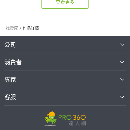
查看更多
找靈感
作品詳情
繼續完成
公司
關於我們
消費者
找專家(0)
買服務(0)
媒體報導
買服務
專家
部落格
如何使用PRO360
加入我們
案件中心
客服
熱門服務
投資人關係
成為專家
所有服務
客服中心
合作提案
如何接案
價格行情
使用條款
聯絡我們
專家指南