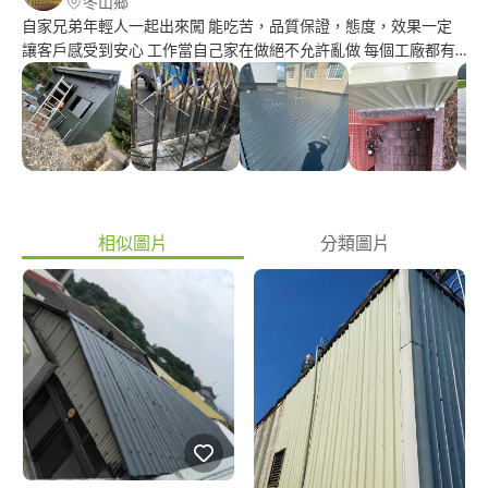
冬山鄉
自家兄弟年輕人一起出來闖 能吃苦，品質保證，態度，效果一定
讓客戶感受到安心 工作當自己家在做絕不允許亂做 每個工廠都有
他的用意方式完成 鐵工方面，白鐵製作，手工改裝改造，窗戶，
門，拆除，打石，輕鋼架，加蓋鐵皮屋頂，浪板換新，補油漆，防
水工程，屋頂隔熱工程
相似圖片
分類圖片