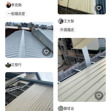
李克剛
一般鐵皮屋
王大智
外牆鐵皮
正發行
鄭荏亘