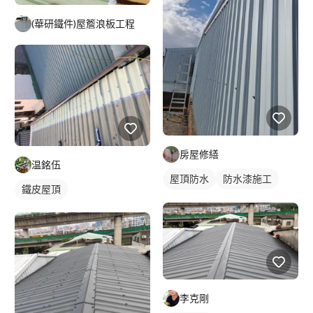
(華研鐵件)屋簷浪板工程
房屋修繕
温銘伍
屋頂防水
防水漆施工
鐵皮屋頂
鐵皮屋頂
李克剛