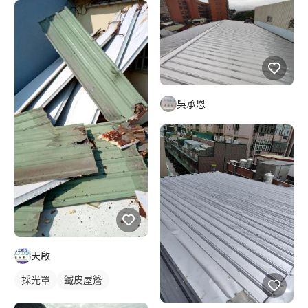
吳承恩
天啟
採光罩
鐵皮屋簷