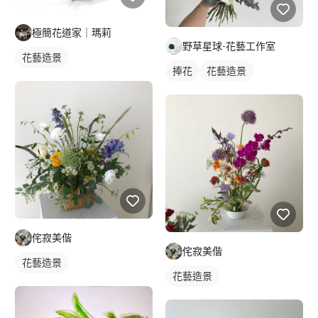
極簡花道家｜瑪莉
野草星球-花藝工作室
花藝造景
捧花
花藝造景
侘寂美偕
侘寂美偕
花藝造景
花藝造景