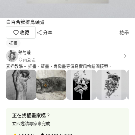
白百合簇擁鳥頭骨
收藏
分享
檢舉
插畫
蔡勻臻
內湖區
素描教學。 插畫、壁畫、肖像畫等偏寫實風格繪圖接案。
正在找插畫家嗎？
立即邀請專家來完成