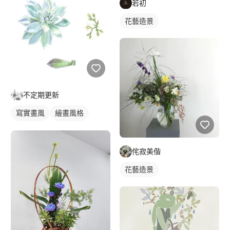
若初
花藝造景
不定期更新
寫實畫風
繪畫風格
手繪風格
靜物素描
侘寂美偕
花藝造景