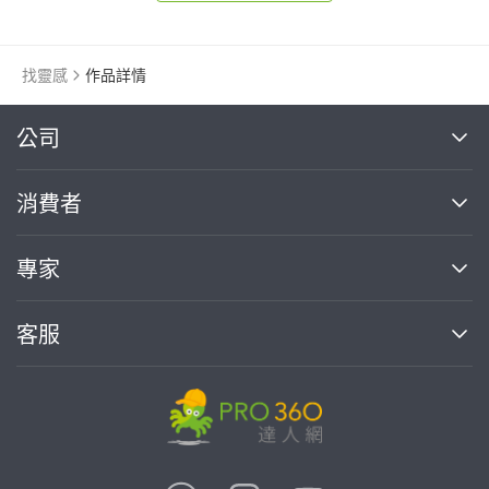
找靈感
作品詳情
繼續完成
公司
關於我們
消費者
找專家(0)
買服務(0)
媒體報導
買服務
專家
部落格
如何使用PRO360
加入我們
案件中心
客服
熱門服務
投資人關係
成為專家
所有服務
客服中心
合作提案
如何接案
價格行情
使用條款
聯絡我們
專家指南
專家目錄
信任與保障