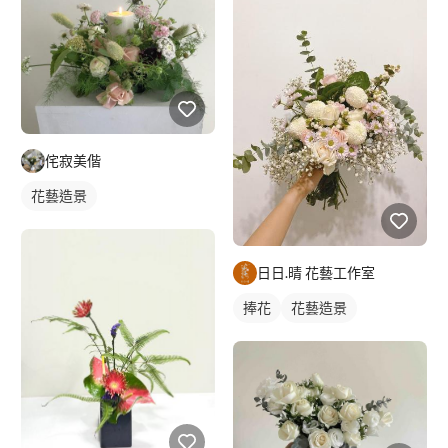
侘寂美偕
花藝造景
日日.晴 花藝工作室
捧花
花藝造景