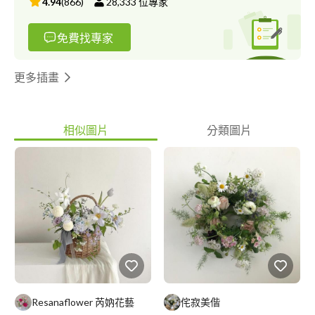
4.94
(
866
)
28,333
位專家
免費找專家
更多插畫
相似圖片
分類圖片
Resanaflower 芮妠花藝
侘寂美偕