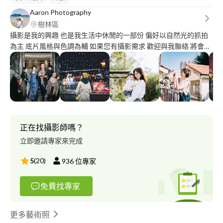
Aaron Photography
樹林區
攝影是我的興趣 也是我生活中休閒的一部份 偏好以自然光的抓拍
為主 底片風格與色調為輔 如果您有攝影需求 歡迎與我聯絡 將會以
最實惠的價格 保存您珍貴的回憶 instagram：mochandasu 平面攝
影/動態攝影/個人寫真/家庭旅遊/寵物攝影
正在找攝影師嗎？
立即邀請專家來完成
5
(
20
)
936
位專家
免費找專家
更多藝術照