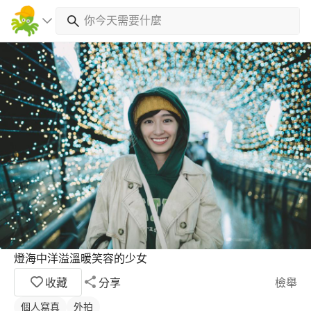
燈海中洋溢溫暖笑容的少女
收藏
分享
檢舉
個人寫真
外拍