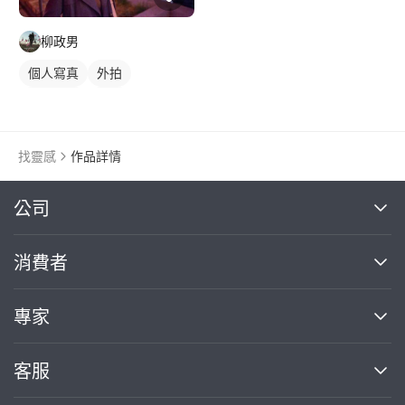
柳政男
個人寫真
外拍
活動紀錄
抓拍
找靈感
作品詳情
繼續完成
公司
關於我們
消費者
找專家(0)
買服務(0)
媒體報導
買服務
專家
部落格
如何使用PRO360
加入我們
案件中心
客服
熱門服務
投資人關係
成為專家