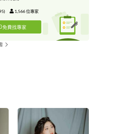
95
)
1,566
位專家
免費找專家
書