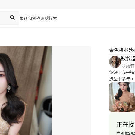
服務類別
找靈感
探索
金色禮服映
妝髮造
蘆竹
你好，我是造
造型十多年。 本人服務項目： #整體造型 #商業造型 #網拍
髮造型# 專業
配等。 歡
正在找
立即邀請