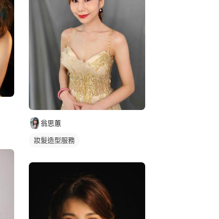
翁思蕙
妝髮造型服務