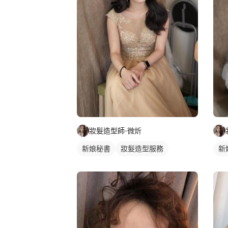
妝髮造型師-微炘
新娘秘書
妝髮造型服務
新