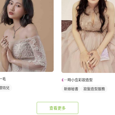
一毛
時小念彩妝造型
模特兒
新娘秘書
妝髮造型服務
查看更多