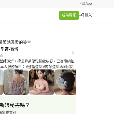
下載App
成為專家
登入
襯著她溫柔的笑容
型師-微炘
區
型師微炘，擅長韓系優雅精緻妝容。已從事網拍
妝
影像造型 #空姐面試妝髮造型 #尾牙造型 #服飾搭
迎洽詢： ******** id：*********
新娘秘書嗎？
專家來完成