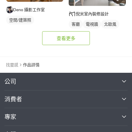
Deno 攝影工作室
倪米室內裝修設計
空間/建築照
客廳
電視牆
北歐風
查看更多
找靈感
作品詳情
繼續完成
公司
關於我們
消費者
找專家(0)
買服務(0)
媒體報導
買服務
專家
部落格
如何使用PRO360
加入我們
案件中心