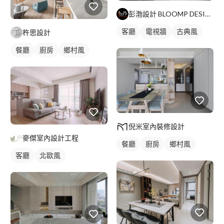
彭渤設計 BLOOMP DESIGN
客廳
電視牆
古典風
杵思設計
餐廳
廚房
鄉村風
倪米室內裝修設計
麥傑室內設計工程
餐廳
廚房
鄉村風
客廳
北歐風