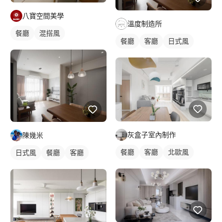
八寶空間美學
溫度制造所
餐廳
混搭風
餐廳
客廳
日式風
灰盒子室內制作
陳幾米
餐廳
客廳
北歐風
日式風
餐廳
客廳