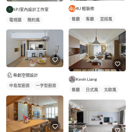
4U 輕裝修
SPJ室內設計工作室
餐廳
客廳
混搭風
電視牆
簡約風
柴創空間設計
Kevin Liang
中島型廚房
一字型廚房
餐廳
日式風
北歐風
餐廳
廚房
混搭風