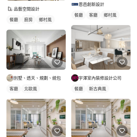
恩邑創新設計
品藝空間設計
餐廳
客廳
鄉村風
餐廳
廚房
鄉村風
宇澤室內裝修設計公司
別墅、透天、規劃、統包
餐廳
新古典風
客廳
北歐風