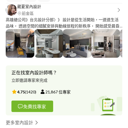
葳夏室內設計
前金區
高雄總公司》台北設計分部〉》 設計是從生活開始，一道道生活
品味， 透過空間的細膩安排與動線旅程的新秩序， 開始感受晨昏
光線的變化，四季景緻的延續， 身體的節奏得以在空間獲得平
衡， 營造出充滿藝術與人文的情境故事。 得獎紀錄 榮獲 2022 年
ASIA DESIGN PRIZE WINNER-洋流 榮獲 2021 年 A'design 鐵獎-
洋流 榮獲 2021 年 ASIA DESIGN 榮獲 2020 年法國雙面神-創新獎
榮獲 2020 年美國謬思女神盃-博雅安邸-白金獎 榮獲 2020 年 DxD
紐約城市獎獲得-博雅安邸-銀獎 榮獲 2020 年亞太華人華騰獎金獎
榮獲 2020 年伯魯比設計獎-洋流佳作 榮獲 2019 年中華民國空間美
正在找室內設計師嗎？
學教授協會 最佳傑出設計獎 工程統包、設計15年以上經驗！ 室內
立即邀請專家來完成
空間規劃設計/施工 住宅空間規劃設計/施工 舊屋翻新整修規劃設
計/ 施工 別墅空間規劃設計/ 施工 商業空間 ...
4.75
(
1420
)
21,867
位專家
免費找專家
更多室內設計