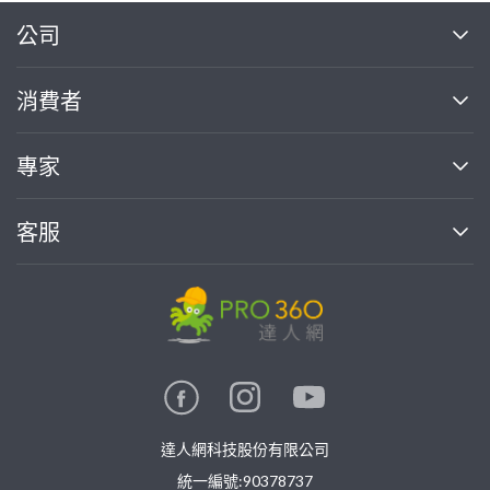
繼續完成
公司
關於我們
消費者
找專家(0)
買服務(0)
媒體報導
買服務
專家
部落格
如何使用PRO360
加入我們
案件中心
客服
熱門服務
投資人關係
成為專家
所有服務
客服中心
合作提案
如何接案
價格行情
使用條款
聯絡我們
專家指南
專家目錄
信任與保障
推廣服務
在地專家推薦
隱私權政策
卓越專家
達人網科技股份有限公司
關鍵字搜尋
公告
特約專家
統一編號:90378737