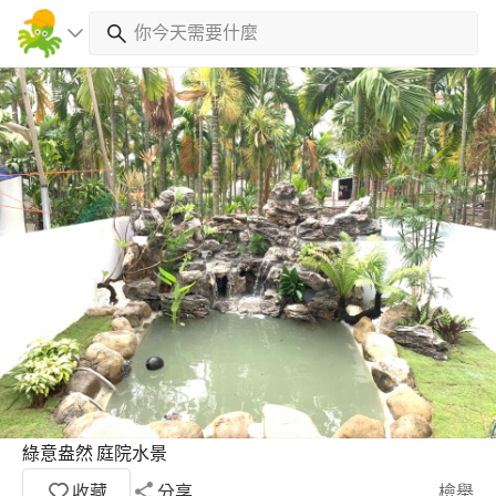
綠意盎然 庭院水景
收藏
分享
檢舉