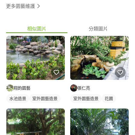
更多園藝維護
相似圖片
分類圖片
翔鈞園藝
張仁亮
水池造景
室外園藝造景
室外園藝造景
花圃