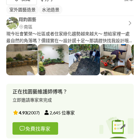
室外園藝造景
水池造景
翔鈞園藝
南區
現今社會繁榮～社區或者住家綠化趨勢越來越大～ 想給家裡一處
最自然的角落嗎？價錢實在～設計感十足～那請趕快找我設計哦～
也專攻各式庭園綠地綠籬修剪維護～ 喬木修剪（有修樹證照）
正在找園藝維護師傅嗎？
立即邀請專家來完成
4.93
(
2007
)
2,645
位專家
免費找專家