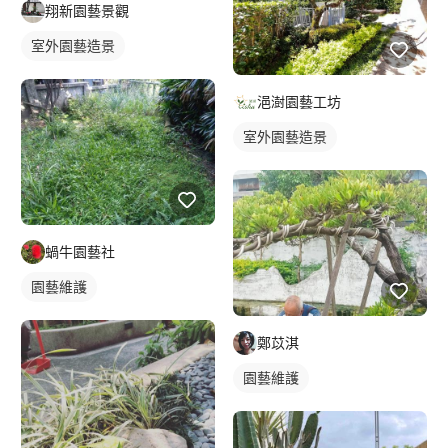
翔新園藝景觀
室外園藝造景
浥澍園藝工坊
室外園藝造景
蝸牛園藝社
園藝維護
鄭苡淇
園藝維護