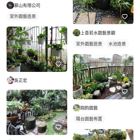
慕山有限公司
室外園藝造景
上善若水園藝景觀
室外園藝造景
水池造景
吳正宏
翔鈞園藝
陽台園藝佈置