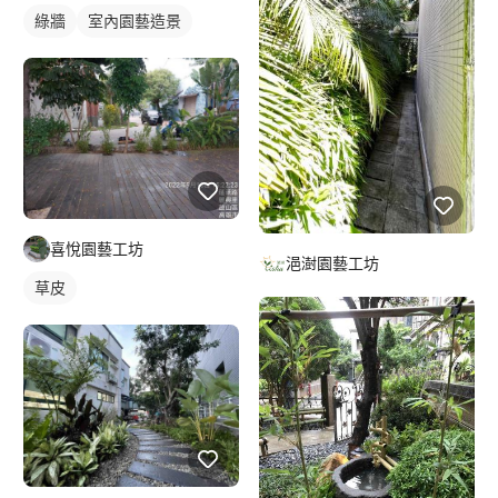
綠牆
室內園藝造景
喜悅園藝工坊
浥澍園藝工坊
草皮