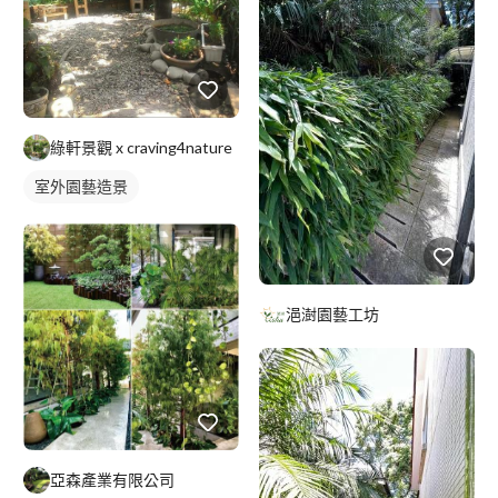
綠軒景觀 x craving4nature
室外園藝造景
浥澍園藝工坊
亞森產業有限公司