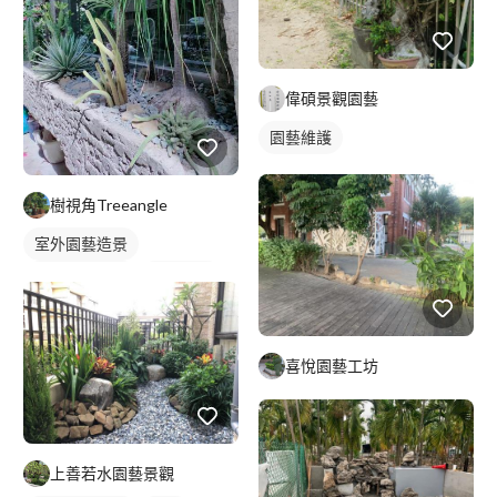
偉碩景觀園藝
園藝維護
樹視角Treeangle
室外園藝造景
陽台園藝佈置
花藝造景
喜悅園藝工坊
上善若水園藝景觀