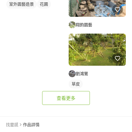
室外園藝造景
花圃
翔鈞園藝
劉鴻鶯
草皮
查看更多
找靈感
作品詳情