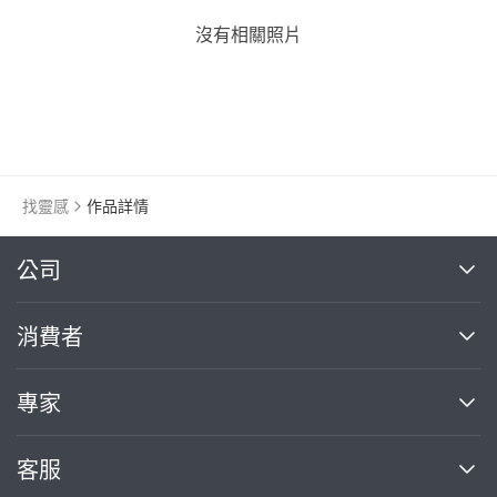
沒有相關照片
找靈感
作品詳情
繼續完成
公司
關於我們
消費者
找專家(0)
買服務(0)
媒體報導
買服務
專家
部落格
如何使用PRO360
加入我們
案件中心
客服
熱門服務