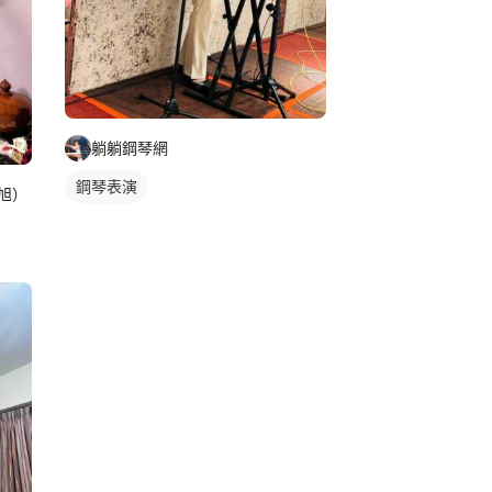
躺躺鋼琴網
鋼琴表演
旭）