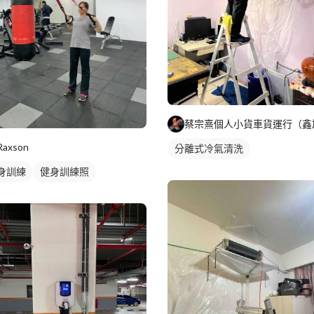
蔡宗熹個人小貨車貨運行（鑫
Raxson
分離式冷氣清洗
身訓練
健身訓練照