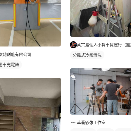
蔡宗熹個人小貨車貨運行（鑫
紘馳創能有限公司
分離式冷氣清洗
動車充電椿
草叢影像工作室