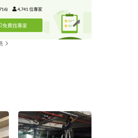
716
)
4,741
位專家
免費找專家
洗