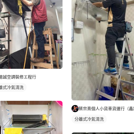
億誠空調裝修エ程行
離式冷氣清洗
蔡宗熹個人小貨車貨運行（鑫
分離式冷氣清洗