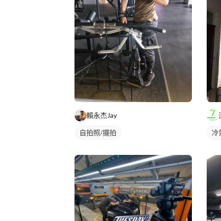
賴永杰Jay
自拍照/擺拍
冷