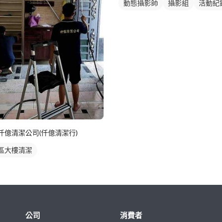
動態攝影師
攝影組
活動紀
仟億清潔公司(仟億清潔行)
區大樓清潔
公司
消費者