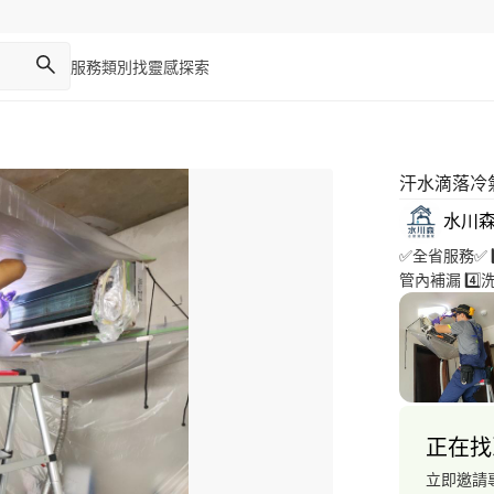
服務類別
找靈感
探索
汗水滴落冷
水川森
✅全省服務✅ 1
管內補漏 4️⃣
正在找
立即邀請