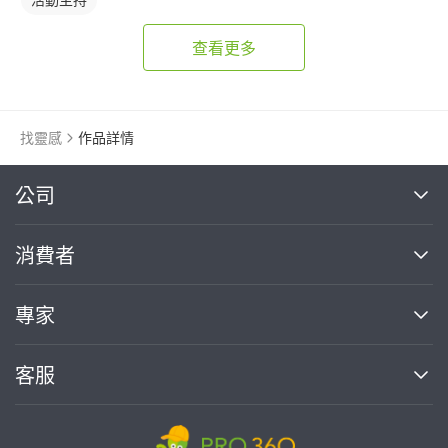
查看更多
找靈感
作品詳情
繼續完成
公司
關於我們
消費者
找專家(0)
買服務(0)
媒體報導
買服務
專家
部落格
如何使用PRO360
加入我們
案件中心
客服
熱門服務
投資人關係
成為專家
所有服務
客服中心
合作提案
如何接案