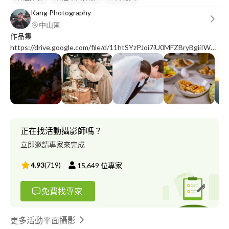
Kang Photography
中山區
作品集
https://drive.google.com/file/d/11htSYzPJoi7iU0MFZBryBgiiIW6av1
usp=sharing 自接案攝影師 擅長：活動紀錄 人像外拍 食物攝影 短
片剪輯 喜歡捕抓最自然、動人的一幕 若您也喜歡這樣的風格歡迎
與我聯繫 歡迎各種形式的拍攝合作 kangluphoto @ gmail.com
正在找活動攝影師嗎？
立即邀請專家來完成
4.93
(
719
)
15,649
位專家
免費找專家
更多活動平面攝影