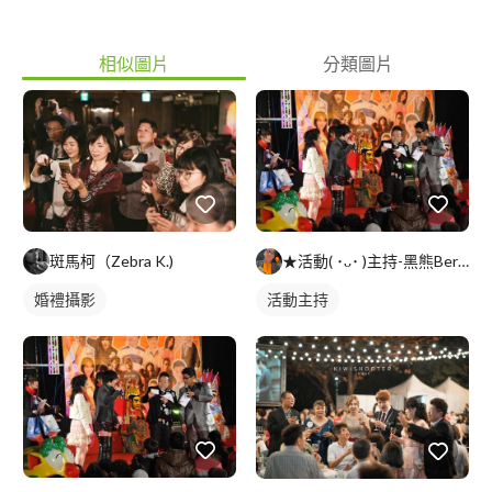
相似圖片
分類圖片
★活動( ･ᴗ･ )主持-黑熊Bernard
斑馬柯（Zebra K.)
活動主持
婚禮攝影