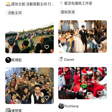
藍羽毛魔術工作室
感信文創 活動策劃主持 行銷規劃 課程講座 美編文宣
魔術表演
活動主持
Daniel
蔡博凱
Yushiang
潘慧霙