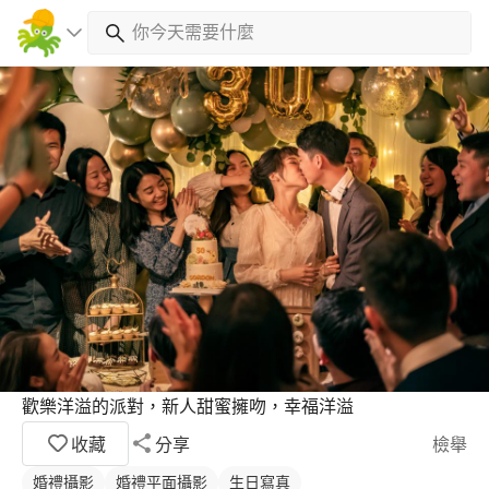
歡樂洋溢的派對，新人甜蜜擁吻，幸福洋溢
收藏
分享
檢舉
婚禮攝影
婚禮平面攝影
生日寫真