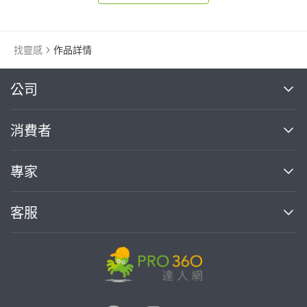
找靈感
作品詳情
繼續完成
公司
關於我們
消費者
找專家(0)
買服務(0)
媒體報導
買服務
專家
部落格
如何使用PRO360
加入我們
案件中心
客服
熱門服務
投資人關係
成為專家
所有服務
客服中心
合作提案
如何接案
價格行情
使用條款
聯絡我們
專家指南
專家目錄
信任與保障