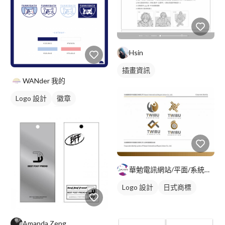
Hsin
插畫資訊
WANder 我的
Logo 設計
徽章
美式商標
藍色
華勉電訊網站/平面/系統設計
Logo 設計
日式商標
黑白
Amanda Zeng