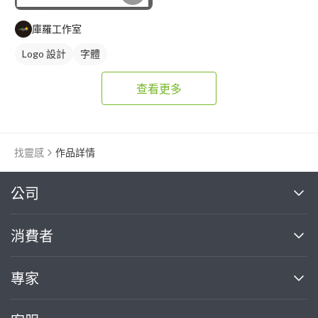
庫羅工作室
Logo 設計
字體
日式商標
紅色
查看更多
找靈感
作品詳情
繼續完成
公司
關於我們
消費者
找專家(0)
買服務(0)
媒體報導
買服務
專家
部落格
如何使用PRO360
加入我們
案件中心