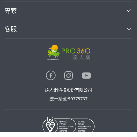
媒體報導
買服務
專家
部落格
如何使用PRO360
加入我們
案件中心
客服
熱門服務
投資人關係
成為專家
所有服務
客服中心
合作提案
如何接案
價格行情
使用條款
聯絡我們
專家指南
專家目錄
信任與保障
推廣服務
在地專家推薦
隱私權政策
卓越專家
達人網科技股份有限公司
關鍵字搜尋
公告
特約專家
統一編號:90378737
專業知識
勞健保專區
問專家
新手攻略