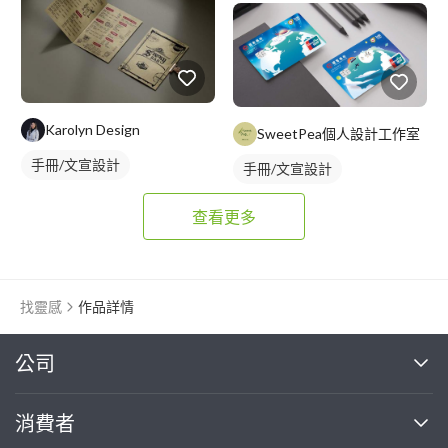
Karolyn Design
SweetPea個人設計工作室
手冊/文宣設計
手冊/文宣設計
查看更多
找靈感
作品詳情
繼續完成
公司
關於我們
消費者
找專家(0)
買服務(0)