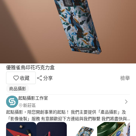
優雅雀鳥印花巧克力盒
收藏
分享
檢舉
商品攝影
起點攝影工作室
新莊區
起點攝影，陪您開創事業的起點！ 我們主要提供「產品攝影」及
「影像後製」服務 有意願歡迎下方連結與我們聯繫 我們將盡快與
您洽談！ ↓ ↓ ↓ ↓ ↓ ↓ https://startingfoto.myportfolio.com/contact
去背照案例： https://startingfoto.myportfolio.com/imagematting