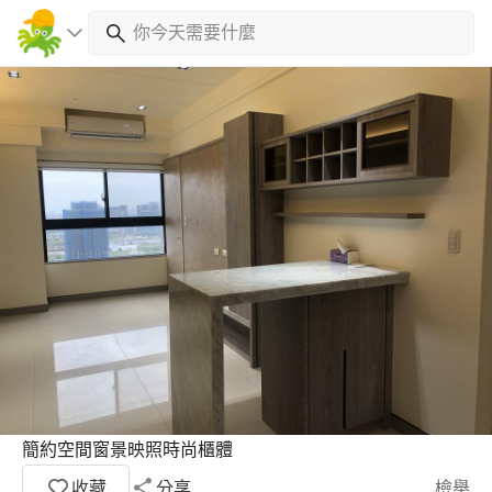
簡約空間窗景映照時尚櫃體
收藏
分享
檢舉