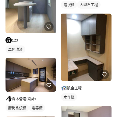
電視櫃
大理石工程
大理石檯面
石材檯面/物件
間接照明
123
單色油漆
凱金工程
木作櫃
春木營造(設計)
廚房系統櫃
電器櫃