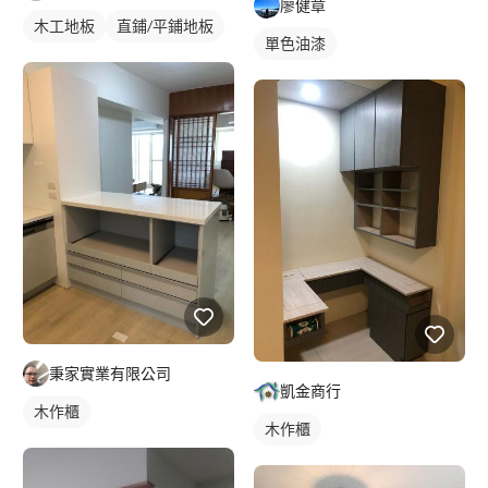
廖健章
木工地板
直鋪/平鋪地板
單色油漆
秉家實業有限公司
凱金商行
木作櫃
木作櫃