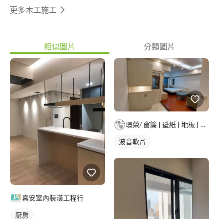
更多木工施工
相似圖片
分類圖片
璟榮/ 窗簾 | 壁紙 | 地板 | 建築貼膜 |
波音軟片
真安室內裝潢工程行
廚房