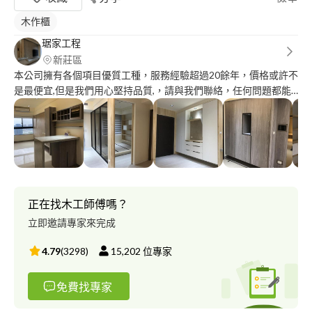
木作櫃
琚家工程
新莊區
本公司擁有各個項目優質工種，服務經驗超過20餘年，價格或許不
是最便宜,但是我們用心堅持品質,，請與我們聯絡，任何問題都能
為您解答。
正在找木工師傅嗎？
立即邀請專家來完成
4.79
(
3298
)
15,202
位專家
免費找專家