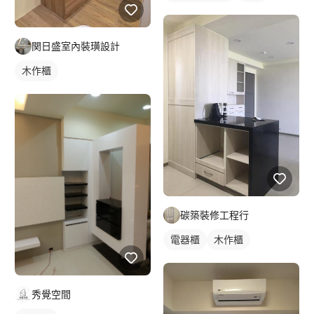
関日盛室內裝璜設計
木作櫃
碳築裝修工程行
電器櫃
木作櫃
秀覺空間