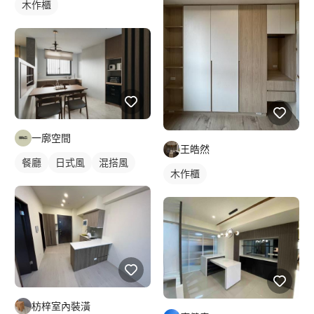
木作櫃
一廓空間
王皓然
餐廳
日式風
混搭風
木作櫃
枋梓室內裝潢