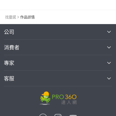
找靈感
作品詳情
繼續完成
公司
關於我們
消費者
找專家(0)
買服務(0)
媒體報導
買服務
專家
部落格
如何使用PRO360
加入我們
案件中心
客服
熱門服務
投資人關係
成為專家
所有服務
客服中心
合作提案
如何接案
價格行情
使用條款
聯絡我們
專家指南
專家目錄
信任與保障