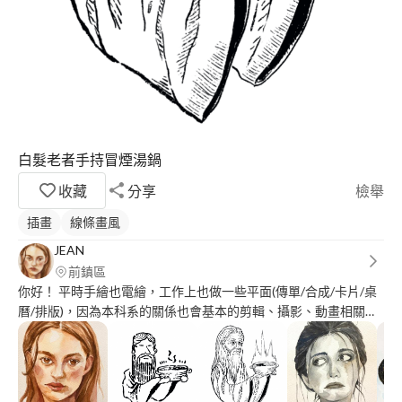
白髮老者手持冒煙湯鍋
收藏
分享
檢舉
插畫
線條畫風
JEAN
前鎮區
你好！ 平時手繪也電繪，工作上也做一些平面(傳單/合成/卡片/桌
曆/排版)，因為本科系的關係也會基本的剪輯、攝影、動畫相關認
知。