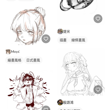
提米
插畫
線條畫風
Moyᴀ̆̈
繪畫風格
日式畫風
電繪作品
漫畫畫風
手繪風格
漫畫風人物
人物插畫
殷語鴻