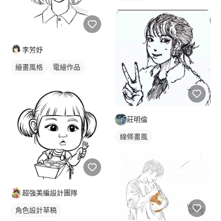
李芳妤
繪畫風格
電繪作品
人物插畫
莊明倫
線條畫風
超強美編設計團隊
角色設計草稿