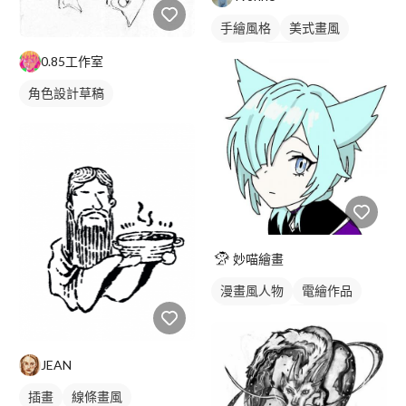
手繪風格
美式畫風
插畫
人物插畫
0.85工作室
角色設計草稿
妙喵繪畫
漫畫風人物
電繪作品
漫畫畫風
繪畫風格
日式畫風
人物插畫
JEAN
插畫
線條畫風