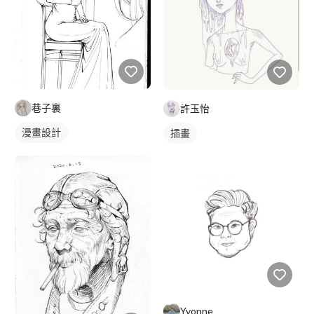
巷子裏
許玉怡
漫畫設計
插畫
Yvonne