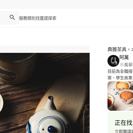
服務類別
找靈感
探索
典雅茶具，
阿萬
萬華
目前為全職接
案、學生商業
正在找
立即邀請