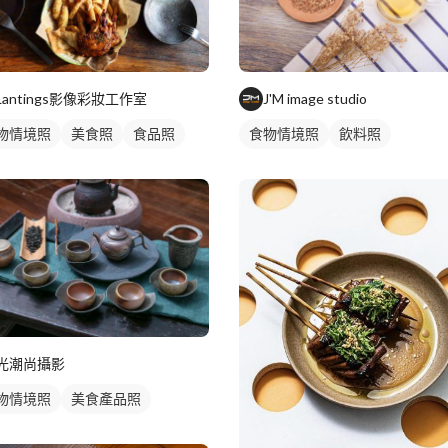
Lantings影像彩妝工作室
J'M image studio
物情境照
美食照
食品照
食物情境照
飲料照
光潮尚攝影
物情境照
美食產品照