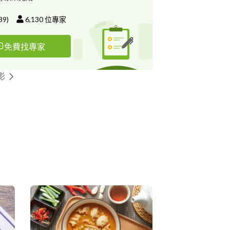
39
)
6,130
位專家
免費找專家
影