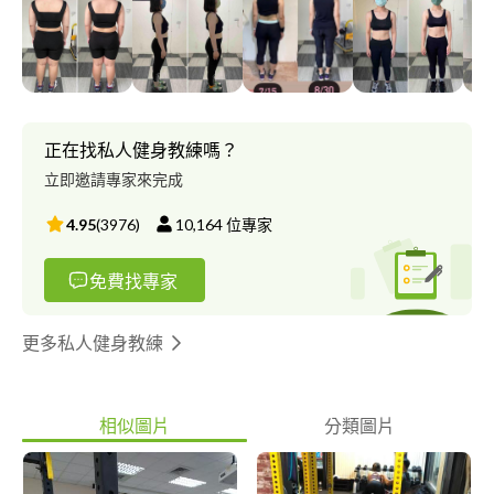
正在找私人健身教練嗎？
立即邀請專家來完成
4.95
(
3976
)
10,164
位專家
免費找專家
更多私人健身教練
相似圖片
分類圖片