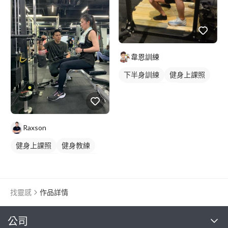
重訓課程
健身課程
韋恩訓練
下半身訓練
健身上課照
私人健身教練
重訓教練
健身教練
重訓課程
健身課程
腿部訓練
Raxson
健身上課照
健身教練
私人健身教練
重訓教練
健身課程
重訓課程
背部訓練
找靈感
作品詳情
繼續完成
公司