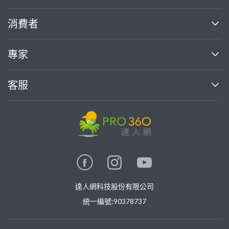
關於我們
消費者
找專家(0)
買服務(0)
媒體報導
買服務
專家
部落格
如何使用PRO360
加入我們
案件中心
客服
熱門服務
投資人關係
成為專家
所有服務
客服中心
合作提案
如何接案
價格行情
使用條款
聯絡我們
專家指南
專家目錄
信任與保障
推廣服務
在地專家推薦
隱私權政策
卓越專家
達人網科技股份有限公司
關鍵字搜尋
公告
特約專家
統一編號:90378737
專業知識
勞健保專區