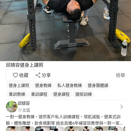
邱婧容健身上課照
收藏
分享
檢舉
健身上課照
健身教練
私人健身教練
健身團體課
重訓教練
重訓課程
健身課程
腿部訓練
邱婧容
北區
一對一健身教練，提供客戶私人訓練課程，增肌減脂，健美式訓
驗，體態雕塑，飲食規劃等 過去具備6年補習班教學與一對一家教
經驗，喜歡教學，喜歡孩子。