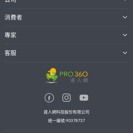
關於我們
消費者
找專家(0)
買服務(0)
媒體報導
買服務
專家
部落格
如何使用PRO360
加入我們
案件中心
客服
熱門服務
投資人關係
成為專家
所有服務
客服中心
合作提案
如何接案
價格行情
使用條款
聯絡我們
專家指南
專家目錄
信任與保障
推廣服務
在地專家推薦
隱私權政策
卓越專家
達人網科技股份有限公司
關鍵字搜尋
公告
特約專家
統一編號:90378737
專業知識
勞健保專區