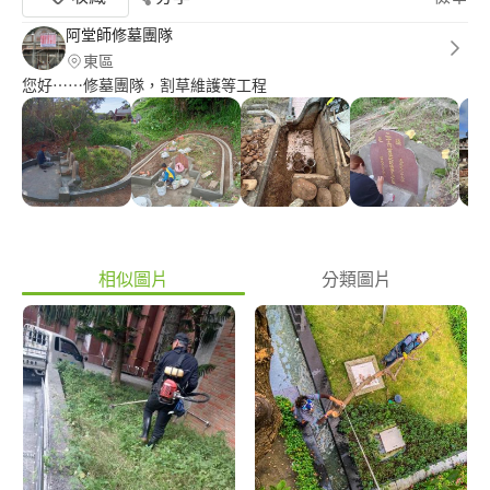
阿堂師修墓團隊
東區
您好⋯⋯修墓團隊，割草維護等工程
相似圖片
分類圖片