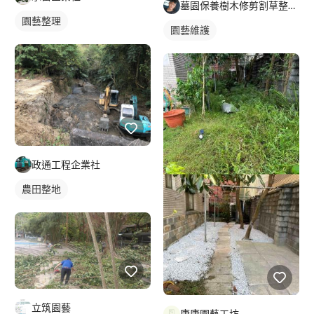
墓園保養樹木修剪割草整理及外牆清潔
園藝整理
園藝維護
政通工程企業社
農田整地
立筑園藝
康康園藝工坊