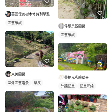
墓園保養樹木修剪割草整理及外牆清潔
園藝維護
偉碩景觀園藝
園藝維護
東美園藝
菩提光彩繪壁畫
室外園藝造景
草皮
外牆壁畫
壁畫彩繪
校園壁畫
風景/植物壁畫