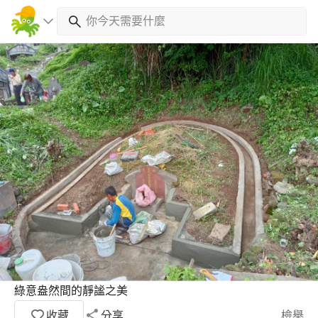
綠意盎然間的靜謐之美
收藏
分享
檢舉