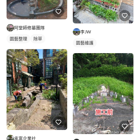
阿堂師修墓團隊
李JW
園藝整理
除草
園藝維護
承富企業社