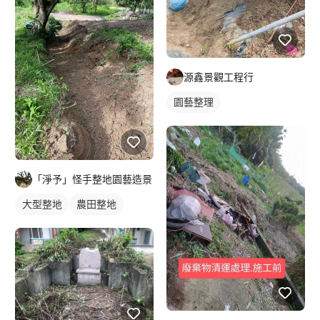
源鑫景觀工程行
園藝整理
「淨予」怪手整地園藝造景
大型整地
農田整地