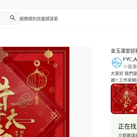
服務類別
找靈感
探索
金玉滿堂迎
FYC_A
龍潭
大家好 我們
謝!! 工作室網站(電腦版): https://www.fycarts.com/ 服務項目:
原創角色 (角色
態) LOGO 
計) 專業/友善溝通/報價純人力成本,絕不含行銷或奇奇怪怪費
用。 另外, 
合作上有言語
正在找
立即邀請