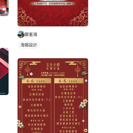
鄭憲鴻
海報設計