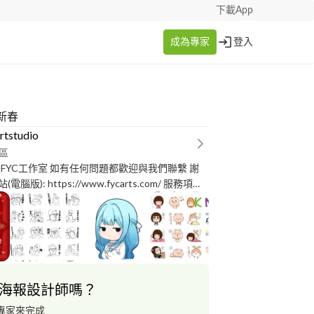
下載App
成為專家
登入
新春
rtstudio
區
是FYC工作室 如有任何問題都歡迎與我們聯繫 謝
形象/V皮) 插畫 (人物/背景/頭像) 貼圖 (靜態/動
(文字型/圖文型/圖像型) 平面設計 (修圖/美編/平面設
我們設計師英、日文程度至少有初級~中級左右, 若
溝通問題也能處理。
海報設計師嗎？
專家來完成