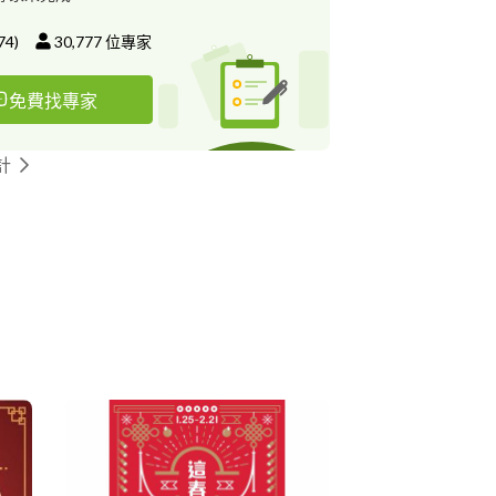
74
)
30,777
位專家
免費找專家
計