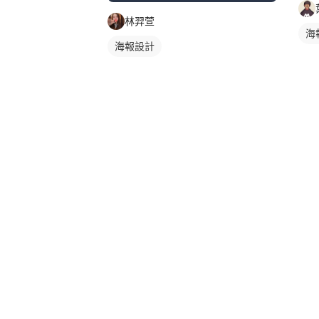
林羿萱
海
海報設計