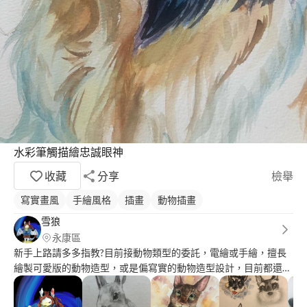
水彩筆觸描繪忠誠眼神
收藏
分享
檢舉
寫實畫風
手繪風格
插畫
動物插畫
雪狼
永康區
新手上路請多多指教?目前接動物類型的委託，電繪或手繪，擅長
繪製可愛版的動物造型，或是偏寫實的動物造型設計，目前都還在
各方面學習繪製更多不一樣的動物之美。 雖然我不是畫技最好
的，但我很榮幸能為你服務(｡ì _ í｡) 訊息因為平常要上班的關係可能