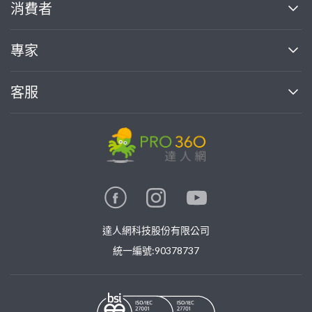
關於我們
消費者
找專家(0)
買服務(0)
媒體報導
買服務
專家
部落格
如何使用PRO360
加入我們
案件中心
客服
熱門服務
投資人關係
成為專家
所有服務
客服中心
合作提案
如何接案
價格行情
使用條款
聯絡我們
專家指南
專家目錄
信任與保障
推廣服務
在地專家推薦
隱私權政策
卓越專家
達人網科技股份有限公司
關鍵字搜尋
公告
特約專家
統一編號:90378737
專業知識
勞健保專區
問專家
新手攻略