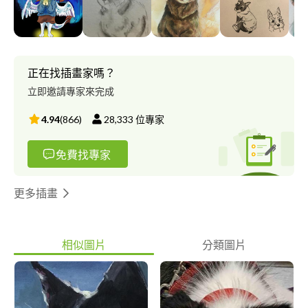
無法當下即時回覆，下班ㄧ看到訊息會立即回覆的(⁎⁍̴̛ᴗ⁍̴̛⁎)
正在找插畫家嗎？
立即邀請專家來完成
4.94
(
866
)
28,333
位專家
免費找專家
更多插畫
相似圖片
分類圖片