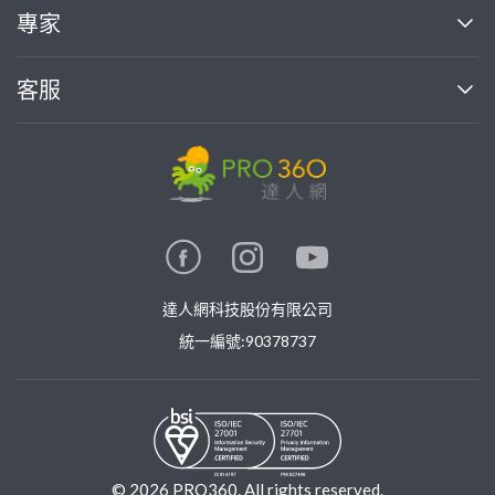
買服務
專家
部落格
如何使用PRO360
加入我們
案件中心
客服
熱門服務
投資人關係
成為專家
所有服務
客服中心
合作提案
如何接案
價格行情
使用條款
聯絡我們
專家指南
專家目錄
信任與保障
推廣服務
在地專家推薦
隱私權政策
卓越專家
達人網科技股份有限公司
關鍵字搜尋
公告
特約專家
統一編號:90378737
專業知識
勞健保專區
問專家
新手攻略
©
2026
PRO360. All rights reserved.