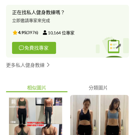
C級指導員 中華民國紅十字會CPR+AED證照
正在找私人健身教練嗎？
立即邀請專家來完成
4.95
(
3976
)
10,164
位專家
免費找專家
更多私人健身教練
相似圖片
分類圖片