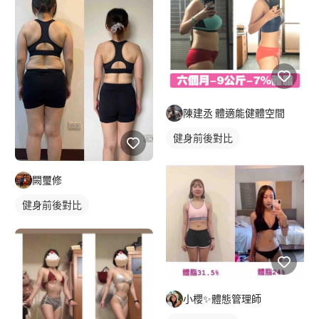
陳建丞 體適能健體空間
健身前後對比
闕璽修
健身前後對比
小櫻✨體態管理師