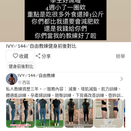
IVY✅144✅自由教練健身前後對比
收藏
分享
檢舉
健身前後對比
IVY✅144✅自由教練
西區
私人教練資歷三年。 ✅服務內容： 減重、增肌減脂、肌力訓練、
體適能訓練、孕產婦訓練、翹臀訓練、下背痛改善訓練、壺鈴訓
練、TRX懸吊訓練、體態雕塑。 ✅證照與經歷： NSCA美國國家肌
力與體能協會CPT私人教練證照 PPES懷孕及產後婦女訓練專家
KettleBell Concepts (KBC)國際壺鈴Level1 LowBack Exercise
(LBE) 下背痛運動訓練 FGT功能性臀部訓練 TRX-STC懸吊訓練 台
灣體適能運動發展協會C級健身指導員 中華民國健身運動協會健身