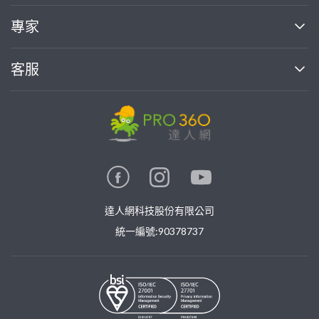
媒體報導
買服務
專家
部落格
如何使用PRO360
加入我們
案件中心
客服
熱門服務
投資人關係
成為專家
所有服務
客服中心
合作提案
如何接案
價格行情
使用條款
聯絡我們
專家指南
專家目錄
信任與保障
推廣服務
在地專家推薦
隱私權政策
卓越專家
達人網科技股份有限公司
關鍵字搜尋
公告
特約專家
統一編號:90378737
專業知識
勞健保專區
問專家
新手攻略