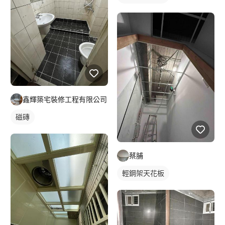
鑫輝築宅裝修工程有限公司
磁磚
蔡脯
輕鋼架天花板