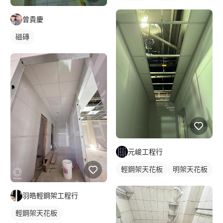
曾貴慶
磁磚
元峻工程行
輕鋼架天花板
明架天花板
羽皓輕鋼架工程行
輕鋼架天花板