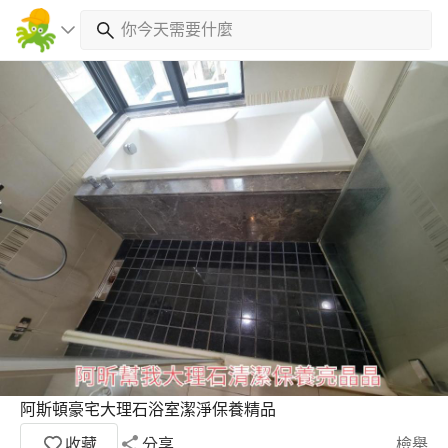
阿斯頓豪宅大理石浴室潔淨保養精品
收藏
分享
檢舉