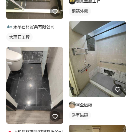
簡意金屬工程
鋼筋外露
永碩石材實業有限公司
大理石工程
石材檯面/物件
阿全磁磚
浴室磁磚
上和建材養護材料有限公司