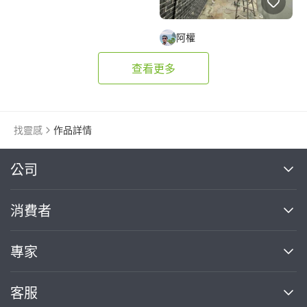
阿權
查看更多
找靈感
作品詳情
繼續完成
公司
關於我們
消費者
找專家(0)
買服務(0)
媒體報導
買服務
專家
部落格
如何使用PRO360
加入我們
案件中心
客服
熱門服務