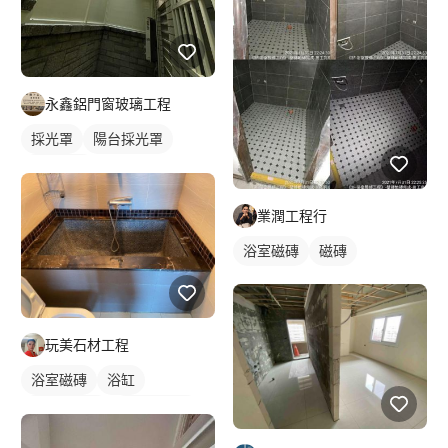
永鑫鋁門窗玻璃工程
採光罩
陽台採光罩
鋁採光罩
業潤工程行
浴室磁磚
磁磚
玩美石材工程
浴室磁磚
浴缸
大理石工程
大理石檯面
石材檯面/物件