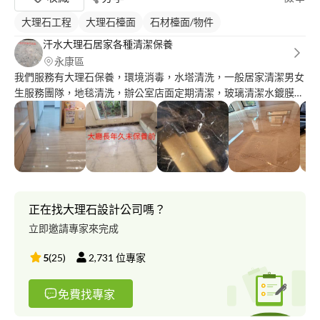
大理石工程
大理石檯面
石材檯面/物件
汗水大理石居家各種清潔保養
永康區
我們服務有大理石保養，環境消毒，水塔清洗，一般居家清潔男女
生服務團隊，地毯清洗，辦公室店面定期清潔，玻璃清潔水鍍膜，
各種地板打蠟亮晶晶，床墊清潔，冷氣內部清洗，沙發清洗
正在找大理石設計公司嗎？
立即邀請專家來完成
5
(
25
)
2,731
位專家
免費找專家