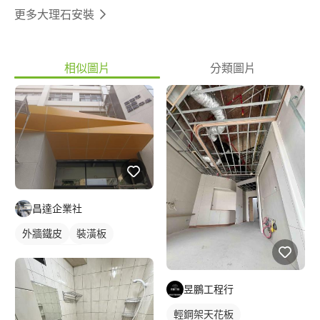
更多大理石安裝
相似圖片
分類圖片
昌達企業社
外牆鐵皮
裝潢板
大樓外牆拉皮
昱鵬工程行
輕鋼架天花板