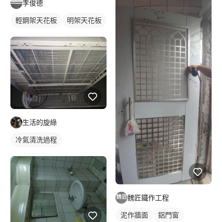
李俊德
石材地板
輕鋼架天花板
明架天花板
生活的旋綠
冷氣清洗過程
魏匠鐵作工程
泥作牆面
鋁門窗