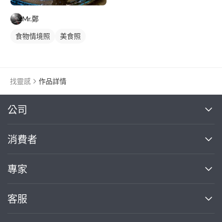
Mr.鄭
食物情境照
美食照
找靈感
作品詳情
繼續完成
公司
關於我們
消費者
找專家(0)
買服務(0)
媒體報導
買服務
專家
部落格
如何使用PRO360
加入我們
案件中心
客服
熱門服務
投資人關係
成為專家