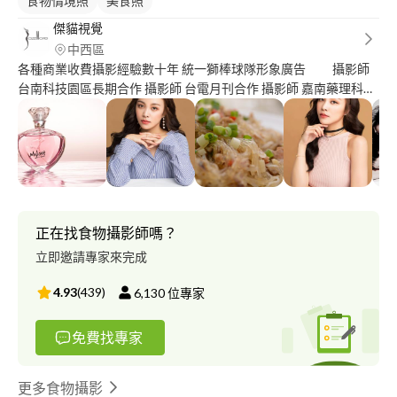
食物情境照
美食照
傑貓視覺
中西區
各種商業收費攝影經驗數十年 統一獅棒球隊形象廣告 攝影師
台南科技園區長期合作 攝影師 台電月刊合作 攝影師 嘉南藥理科技
大學攝影學會 指導老師 吳鳳科大應遊系攝影課程 業界講師
高雄大東藝術中心攝影課程 專任講師 Dona 數位影像棚燈
專任講師 德寶相機商品攝影 專任講師 一可手作商品飲品
專任攝影師 觀台灣雜誌 合作攝影師 世茂文化
手作美式蝴蝶結 合作攝影師 采舍國際美食食譜書籍 專任攝
影師 佳視達無版印刷 專任攝影師 台北老查婚紗攝影
專任攝影師 中南部各級學校畢冊 指標與示範攝影師 各大婚
正在找食物攝影師嗎？
紗公司婚紗 樣本攝影師 小金魚泰式料理 特約攝影
立即邀請專家來完成
師 微細科技 特約攝影師 Togeter 吧電影工作室
特約攝影師
4.93
(
439
)
6,130
位專家
免費找專家
更多食物攝影