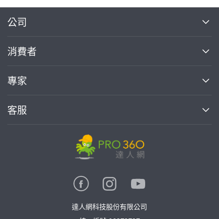
繼續完成
公司
關於我們
消費者
找專家(0)
買服務(0)
媒體報導
買服務
專家
部落格
如何使用PRO360
加入我們
案件中心
客服
熱門服務
投資人關係
成為專家
所有服務
客服中心
合作提案
如何接案
價格行情
使用條款
聯絡我們
專家指南
專家目錄
信任與保障
推廣服務
在地專家推薦
隱私權政策
卓越專家
達人網科技股份有限公司
關鍵字搜尋
公告