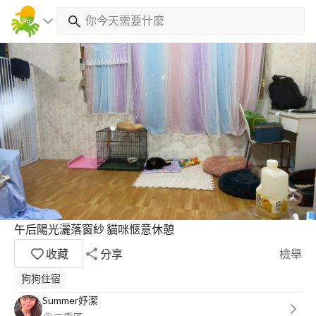
午后陽光灑落窗紗 貓咪愜意休憩
收藏
分享
檢舉
狗狗住宿
Summer妤潔