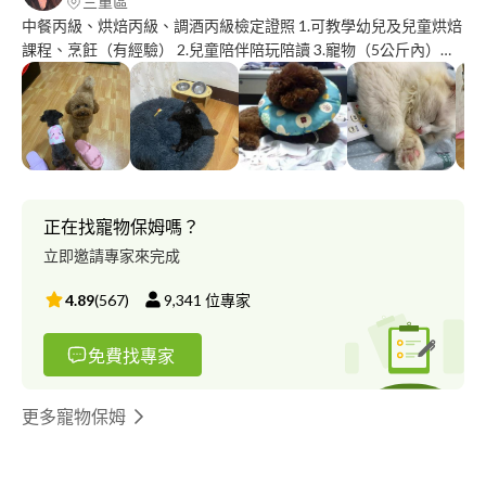
三重區
中餐丙級、烘焙丙級、調酒丙級檢定證照 1.可教學幼兒及兒童烘焙
課程、烹飪（有經驗） 2.兒童陪伴陪玩陪讀 3.寵物（5公斤內）陪
伴、洗澡、散步、住宿 4.《自律監督》因疫情關係，可幫忙提醒
⏰、吃飯、減肥、看書..等等 5.婚禮規劃、佈置、Candy Bar設計規
劃
正在找寵物保姆嗎？
立即邀請專家來完成
4.89
(
567
)
9,341
位專家
免費找專家
更多寵物保姆