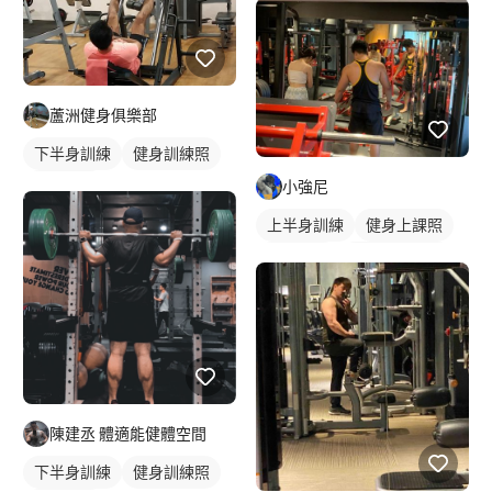
蘆洲健身俱樂部
下半身訓練
健身訓練照
胸肌訓練
小強尼
上半身訓練
健身上課照
健身教練
私人健身教練
重訓教練
重訓課程
健身課程
背部訓練
陳建丞 體適能健體空間
下半身訓練
健身訓練照