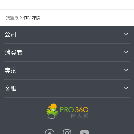
找靈感
作品詳情
繼續完成
公司
關於我們
消費者
找專家(0)
買服務(0)
媒體報導
買服務
專家
部落格
如何使用PRO360
加入我們
案件中心
客服
熱門服務
投資人關係
成為專家
所有服務
客服中心
合作提案
如何接案
價格行情
使用條款
聯絡我們
專家指南
專家目錄
信任與保障
推廣服務