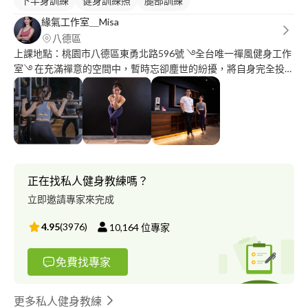
下半身訓練
健身訓練照
腿部訓練
緣氣工作室＿Misa
八德區
上課地點：桃園市八德區東勇北路596號 ࿓全台唯一禪風健身工作
室࿓ 在充滿禪意的空間中，暫時忘卻塵世的紛擾，將自身完全投入
於訓練，使身心靈提升至另一個層次。 《私人健身教練&團課老
師》 -美國ACE GFI證照 -中華民國彼拉提斯運動協會Level1 -中華
民國體適能C級指導員 曾任職知名健身俱樂部及中年團班教學經驗
2年，自主訓練已達3年。 教學目標：讓學生有能力進行自主訓
練，並針對動作模式上的問題進行修正。 著重功能性訓練提升肌
力並增加活動度及控制能力。 《日文家教（可線上）》 2020/12
日本語能力試驗N1合格 曾任巨匠線上日文老師 2018-2019至日本
正在找私人健身教練嗎？
打工度假一年，期間曾擔任過北海道JR英日旅客翻譯人員，也曾在
立即邀請專家來完成
日本語學校就讀。 回台灣後曾擔任日文家教分別教過教成人及學
生，不論是考試檢定還是日本留遊學皆有涉略，期望能幫助學生更
4.95
(
3976
)
10,164
位專家
加了解日本文化及更全面使用日文，加強聽說能力。
免費找專家
更多私人健身教練