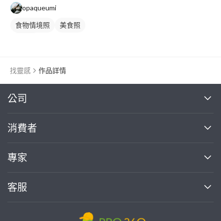
opaqueumi
食物情境照
美食照
食品照
找靈感
作品詳情
繼續完成
公司
關於我們
消費者
找專家(0)
買服務(0)
媒體報導
買服務
專家
部落格
如何使用PRO360
加入我們
案件中心
客服
熱門服務
投資人關係
成為專家
所有服務
客服中心