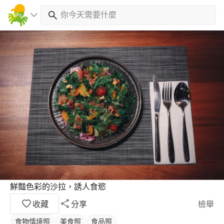
鮮豔色彩的沙拉，誘人食慾
收藏
分享
檢舉
食物情境照
美食照
食品照