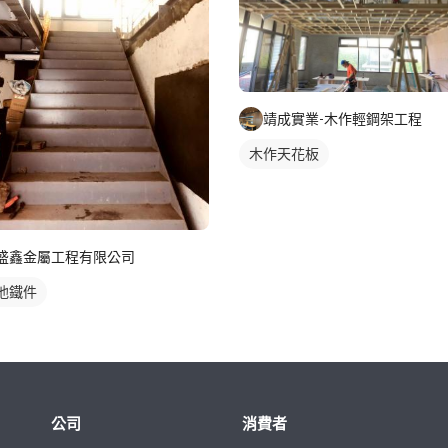
靖成實業-木作輕鋼架工程
木作天花板
盛鑫金屬工程有限公司
他鐵件
公司
消費者