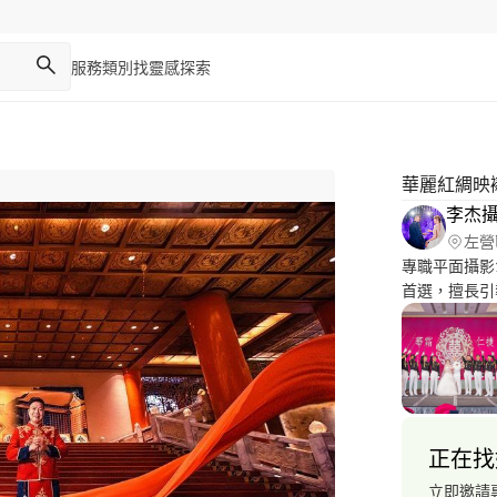
服務類別
找靈感
探索
華麗紅綢映
李杰
左營
專職平面攝影
首選，擅長引
調流程細節的
刻的美好，成
子、抓週、各
書 https://ww
正在找
立即邀請