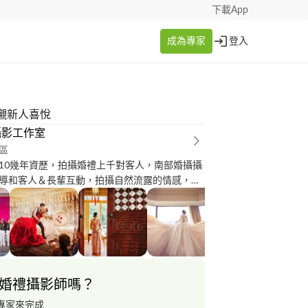
下載App
成為專家
登入
襯新人喜悅
攝影工作室
區
10幾年資歷，拍攝婚禮上千對客人，南部婚攝攝
導和客人＆長輩互動，拍攝自然流露的情感，強
美感，運用器材，呈現光影的技術，凝結住那一
為您終身的回憶。 另外個人網站上之孕婦、親
類攝影作品無數 都歡迎搜尋李杰攝影 或是個人臉
w.facebook.com/jay.li.913
婚禮攝影師嗎？
專家來完成