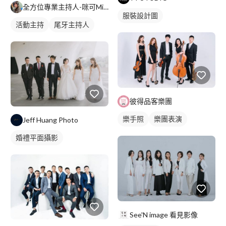
全方位專業主持人-咪可Miko
服裝設計圖
活動主持
尾牙主持人
彼得品客樂團
樂手照
樂團表演
Jeff Huang Photo
婚禮平面攝影
See'N image 看見影像