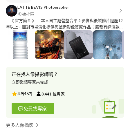
LATTE BEVIS Photographer
楠梓區
《 官方簡介 》 本人自主經營整合平面影像與後製修片經歷12
年以上，面對市場演化提供您塑造影像質感作品；服務有經濟款、
質感款、高訂款等層級規劃。歡迎訂製屬於您的作品！ 《 拍攝
項目 》 商業攝影｜商品｜美食｜肖像｜空間 ◆ 請至下方「官方作
品網」聯繫我拍攝需求！ 《官方作品網站．諮詢聯繫》
https://www.flickr.com/people/lb731211/
正在找人像攝影師嗎？
立即邀請專家來完成
4.9
(
467
)
8,441
位專家
免費找專家
更多人像攝影