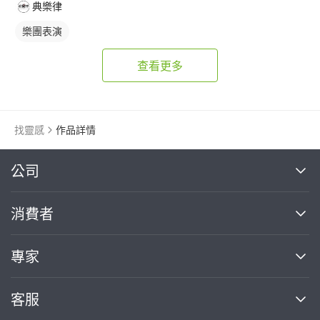
典樂律
樂團表演
查看更多
找靈感
作品詳情
繼續完成
公司
關於我們
消費者
找專家(0)
買服務(0)
媒體報導
買服務
專家
部落格
如何使用PRO360
加入我們
案件中心
客服
熱門服務
投資人關係
成為專家