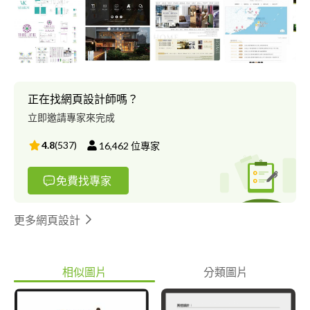
外，專責為客戶的品牌規劃設計上盡力，故搬離了原地點；但品牌
精神依舊持續著，【文藝沙發堂】外表是咖啡館，其實骨子裡是
【品牌顧問行銷公司】，我們也不反對，因為【這是事實】，我們
也提供免費的品牌行銷諮詢給予客戶。 【經營理念】：沙發堂的
發起人【陳威銘老師】， 在電腦補教界執教約莫14年，更是在設
計業界22年，只看到每一個企業主一昧的花費用製作設計，卻看不
到品牌效益，或者不瞭解品牌經營與行銷觀念的重要性。因此，他
正在找網頁設計師嗎？
決定開設一間能夠滿足這些需求的咖啡館，不管是有夢想的人或是
立即邀請專家來完成
不瞭解品牌經營的企業客戶都能在沙發堂的規劃輔助之下而有所成
長。 【經營項目】：品牌設計規劃、網頁設計、微電影拍攝、社
4.8
(
537
)
16,462
位專家
群網路行銷策畫、包裝設計、平面設計。
免費找專家
更多網頁設計
相似圖片
分類圖片