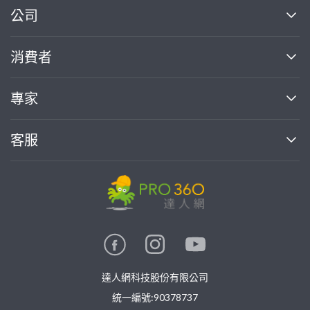
繼續完成
公司
關於我們
消費者
找專家(0)
買服務(0)
媒體報導
買服務
專家
部落格
如何使用PRO360
加入我們
案件中心
客服
熱門服務
投資人關係
成為專家
所有服務
客服中心
合作提案
如何接案
價格行情
使用條款
聯絡我們
專家指南
專家目錄
信任與保障
推廣服務
在地專家推薦
隱私權政策
卓越專家
達人網科技股份有限公司
關鍵字搜尋
公告
特約專家
統一編號:90378737