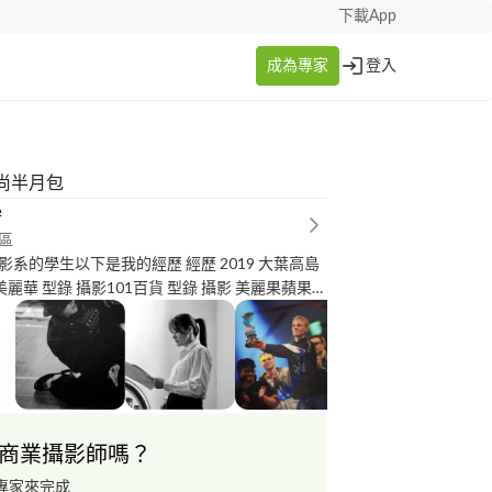
下載App
成為專家
登入
尚半月包
學
區
生以下是我的經歷 經歷 2019 大葉高島
 美麗華 型錄 攝影101百貨 型錄 攝影 美麗果蘋果蘇
戰記世界冠軍賽 平面攝影 2020 財團法人林迺
 順益台灣原住民博物館-美術分館 導覽手冊 平面
魂 白先勇與崑曲復興 預告協力攝影 農委會創意國
第一名 佳作 評審特別獎 世界展望會飢餓三十 空
片 農委會創意國產茶影片比賽 影片入圍 人間國
商業攝影師嗎？
影 Coway TVC收音 Yoyo-Papillon MV攝大
色-秦孝儀紀錄片 攝影執導
專家來完成