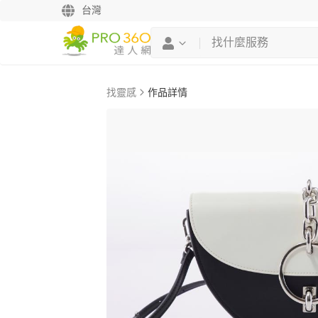
台灣
找靈感
作品詳情