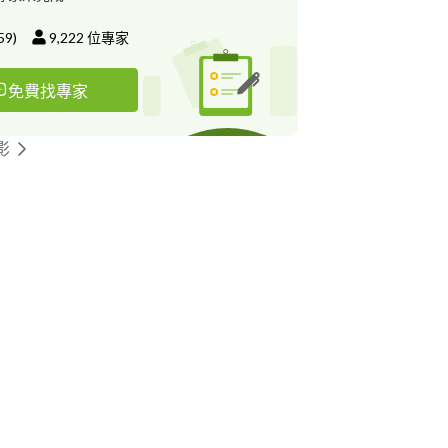
59
)
9,222
位專家
免費找專家
影