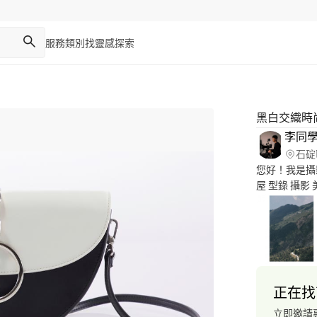
服務類別
找靈感
探索
黑白交織時
李同
石碇
您好！我是攝影系的學
屋 型錄 攝影
打 平面攝影 爐石
翁文教基金會
攝影 牡丹還
產茶影片比賽 
拍/攝影 2021 AS STUDIO（橙果）攝影 百年伍中 府城延陵堂
品牌茶系列影
正在找
寶陳啟村紀錄片 攝
助 古道照顏
立即邀請