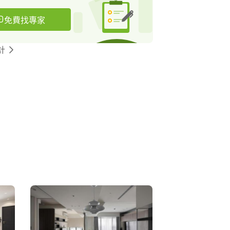
免費找專家
計