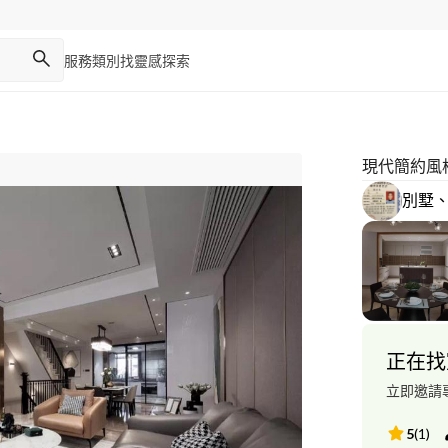
服務類別
找靈感
探索
別墅
正在找
立即邀請
5
(
1
)