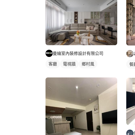
曼綸室內裝修設計有限公司
客廳
電視牆
鄉村風
餐