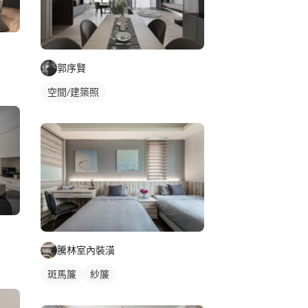
郭序賢
空間/建築照
騰林室內裝潢
斑馬簾
紗簾