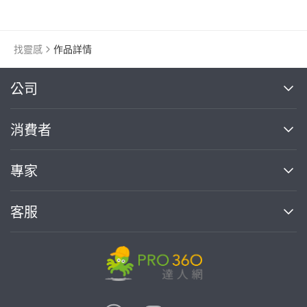
找靈感
作品詳情
繼續完成
公司
關於我們
消費者
找專家(0)
買服務(0)
媒體報導
買服務
專家
部落格
如何使用PRO360
加入我們
案件中心
客服
熱門服務
投資人關係
成為專家
所有服務
客服中心
合作提案
如何接案
價格行情
使用條款
聯絡我們
專家指南
專家目錄
信任與保障