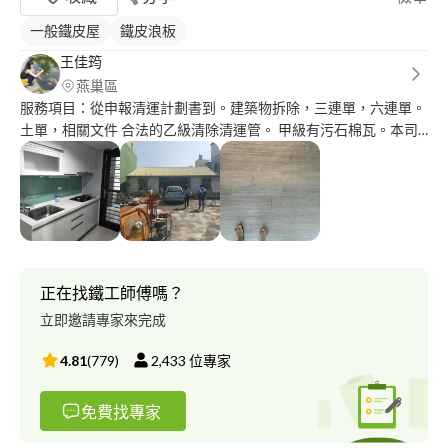
一般鐵皮屋
鐵皮浪板
王佳筠
燕巢區
服務項目：從申報清運計劃書到。建築物拆除，三連單，六連單。
土單，相關文件 合法的乙級清除清運管。 甲級有污石棉瓦。本司
申報合法處理［整明文件］ 項目二： 採光罩，鐵皮屋，黑鐵，白
鐵也可以照客戶需求量尺吋完成 各自相關的窗，門 易同， 項目
三： 鷹架大量買賣，代工 另搭架工程。運輸調度。 本公司有專業
證照技師 都是自工師父，以量制價可以詢問， 中古汽車
正在找鐵工師傅嗎？
立即邀請專家來完成
4.81
(
779
)
2,433
位專家
免費找專家