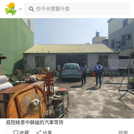
庭院綠意中靜謐的汽車等待
收藏
分享
檢舉