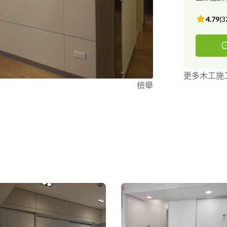
4.79
(
3
更多木工施
檢舉