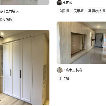
林東頤
玄關櫃
展示櫃
客廳收納櫃
枋梓室內裝潢
頂天花板
翊業木工裝潢
木作櫃