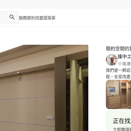
服務類別
找靈感
探索
簡約空間的
達中
南港
我們是一群認
程，全室改建
窗、水電、油
正在找
立即邀請