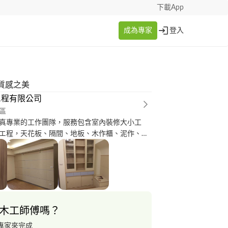
下載App
成為專家
登入
質感之美
エ程有限公司
區
真專業的工作團隊，服務包含室內裝修大小工
エ程，天花板、隔間、地板、木作櫃、泥作、鋁
漆、各式エ程施作，我們竭誠為您服務！
木工師傅嗎？
專家來完成