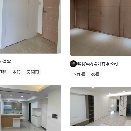
駱達聖
鴻羽室內設計有限公司
作櫃
木門
房間門
木作櫃
衣櫃