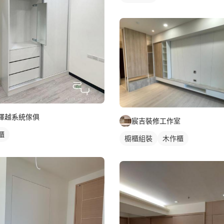
擇越系統傢俱
宸吉裝修工作室
櫃
櫥櫃組裝
木作櫃