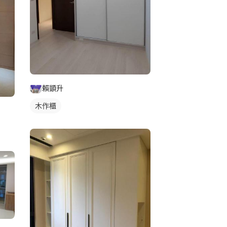
賴顗升
木作櫃