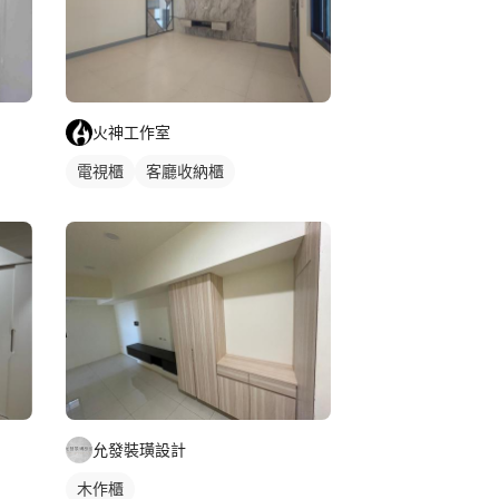
火神工作室
電視櫃
客廳收納櫃
允發裝璜設計
木作櫃