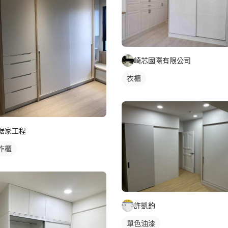
崎芯國際有限公司
衣櫃
琚家工程
作櫃
許凱鈞
單色油漆