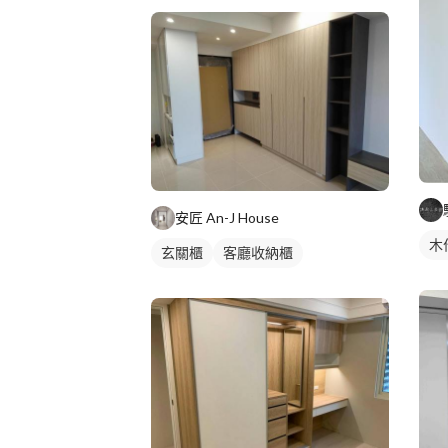
安匠 An-J House
木
玄關櫃
客廳收納櫃