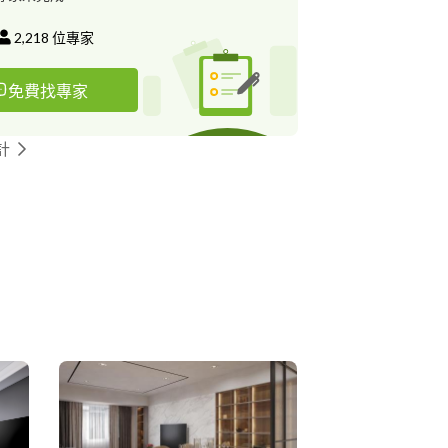
2,218
位專家
免費找專家
計