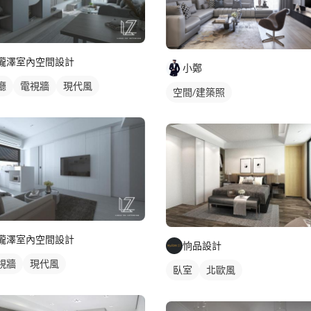
櫳澤室內空間設計
小鄭
廳
電視牆
現代風
空間/建築照
櫳澤室內空間設計
恦品設計
視牆
現代風
臥室
北歐風