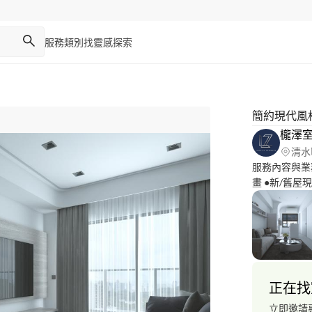
服務類別
找靈感
探索
簡約現代風
櫳澤
清水
服務內容與業
畫 ●新/舊
及施工圖說/
及工程預算計
正在找
立即邀請