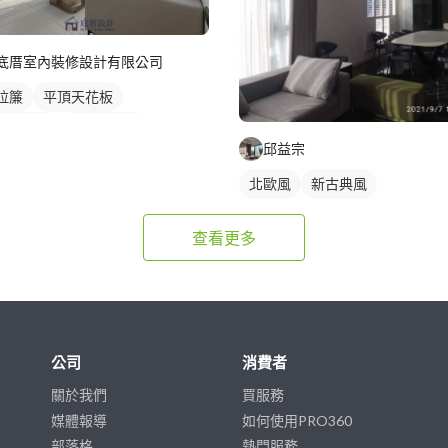
底厝室內裝修設計有限公司
拉簾
平頂天花板
接天花板
客廳天花板
邱益宗
簾盒
電視牆
客廳
鄉村風
北歐風
新古典風
簾
落地窗窗簾
室照明設計
客廳燈光設計
查看更多
公司
消費者
關於我們
買服務
媒體報導
如何使用PRO360
部落格
熱門服務