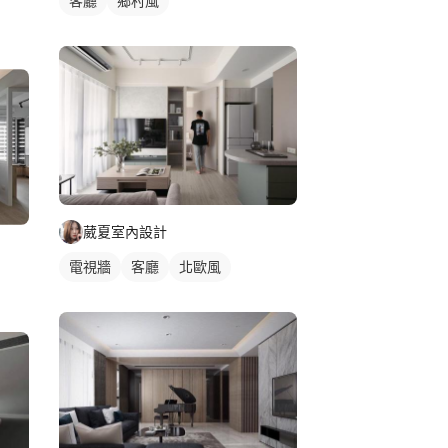
客廳
鄉村風
葳夏室內設計
電視牆
客廳
北歐風