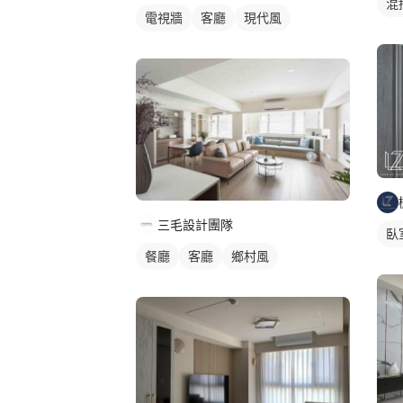
混
電視牆
客廳
現代風
三毛設計團隊
臥
餐廳
客廳
鄉村風