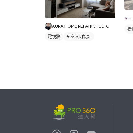
AURA HOME REPAIR STUDIO
橫
電視牆
全室照明設計
間
客廳燈光設計
窗
紗
全
繼續完成
找專家(0)
買服務(0)