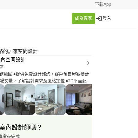
下載App
成為專家
登入
格的居家空間設計
室內空間設計
區
務範圍 ●提供免費設計諮詢，客戶預售屋客變計
屋現場丈量，了解設計需求及風格定位 ●2D平面配置
詳圖 ●3D模擬設計規劃、配色選樣 ●施工材質選樣
畫 ●提供各項工種工班進行責任施工/監工
室內設計師嗎？
專家來完成