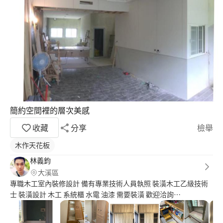
簡約空間裡的層次美感
收藏
分享
檢舉
木作天花板
林義鈞
大溪區
專職木工室內裝修設計 備有專業技術人員執照 裝潢木工乙級技術
士 裝潢設計 木工 系統櫃 水電 油漆 需要裝潢 歡迎洽詢⋯