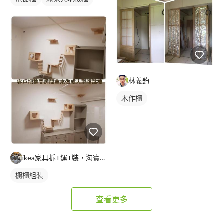
林義鈞
木作櫃
ikea家具拆+運+裝，淘寶傢俱組裝，家具維修
櫥櫃組裝
查看更多