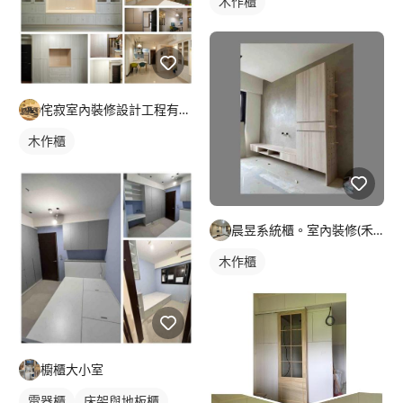
木作櫃
侘寂室內裝修設計工程有限公司
木作櫃
晨昱系統櫃。室內裝修(禾旭）
木作櫃
櫥櫃大小室
電器櫃
床架與地板櫃