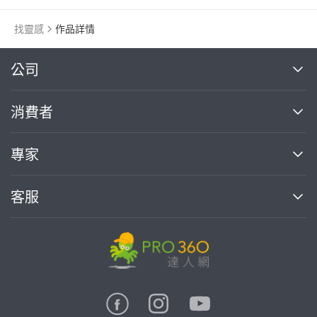
找靈感
作品詳情
繼續完成
公司
關於我們
消費者
找專家(0)
買服務(0)
媒體報導
買服務
專家
部落格
如何使用PRO360
加入我們
案件中心
客服
熱門服務
投資人關係
成為專家
所有服務
客服中心
合作提案
如何接案
價格行情
使用條款
聯絡我們
專家指南
專家目錄
信任與保障
推廣服務
在地專家推薦
隱私權政策