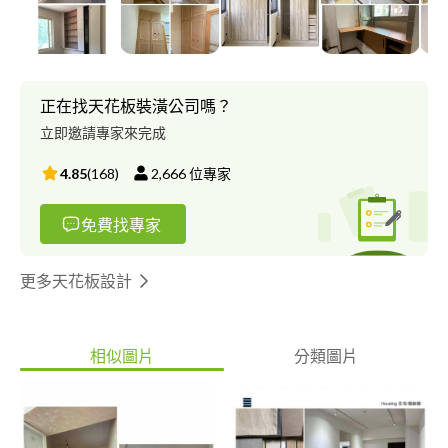
正在找天花板裝潢公司嗎？
立即邀請專家來完成
4.85
(
168
)
2,666
位專家
免費找專家
更多天花板設計
相似圖片
分類圖片