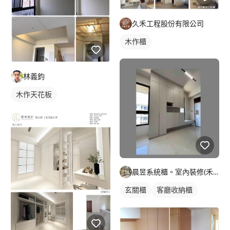
久禾工程股份有限公司
木作櫃
林義鈞
木作天花板
晨昱系統櫃。室內裝修(禾旭）
玄關櫃
客廳收納櫃