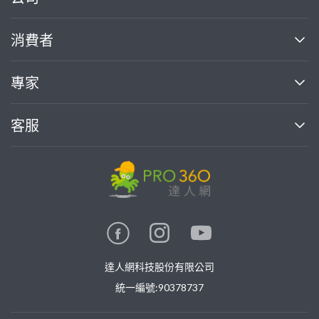
關於我們
消費者
找專家(0)
買服務(0)
媒體報導
買服務
專家
部落格
如何使用PRO360
加入我們
案件中心
客服
熱門服務
投資人關係
成為專家
所有服務
客服中心
合作提案
如何接案
價格行情
使用條款
聯絡我們
專家指南
專家目錄
信任與保障
推廣服務
在地專家推薦
隱私權政策
卓越專家
達人網科技股份有限公司
關鍵字搜尋
公告
特約專家
統一編號:90378737
專業知識
勞健保專區