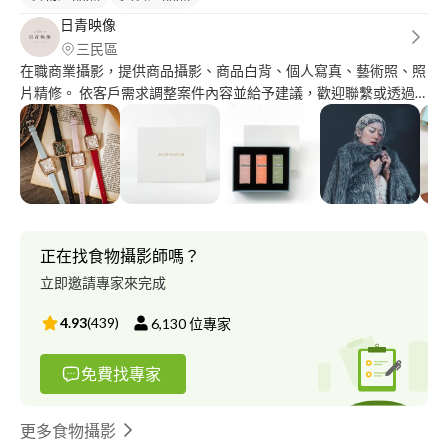
日青映像
三民區
在職商業攝影，提供商品攝影、商品白背、個人寫真、藝術照、照
片精修。 依客戶需求調整案件內容並給予建議，歡迎聯繫或透過
Line溝通。
正在找食物攝影師嗎？
立即邀請專家來完成
4.93
(
439
)
6,130
位專家
免費找專家
更多食物攝影