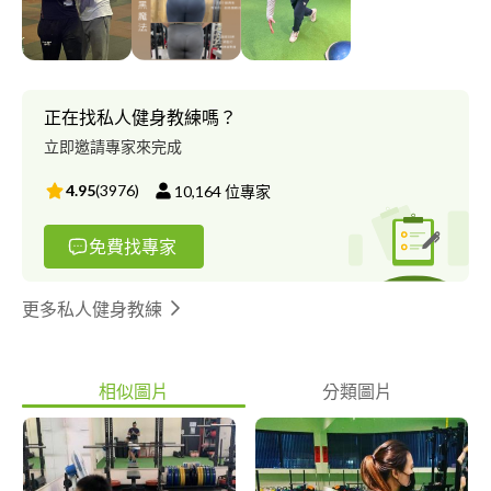
合適呢？ 新手友善，大家都是從0開始，碰壁以及學習一路走過
來，您會有所顧慮擔心的，我都了解。 訓練沒有年齡/性別 限制 如
果您想把自己（身體/生活 照顧好） 我會以客戶的個別需求安排屬
於您的週期化訓練來協助您 只要您有一絲絲打算開始改變的心，
都歡迎您免費諮詢以及預約體驗課程。 這裡沒有過多的話術，只
正在找私人健身教練嗎？
有用心的服務 我可以提供給您的服務： ✅增肌：引導肌肉控制、
立即邀請專家來完成
神經連結、力線體線的調整、訓練技巧 ✅減脂、減重：飲食菜單的
建議，搭配週期化訓練，培養運動習慣 ✅體態雕塑：雕塑身形，基
4.95
(
3976
)
10,164
位專家
礎訓練內容安排，針對弱項做加強 ✅動作優化：姿勢調整，活動度
優化，矯正訓練 專攻男性：增肌、體脂肪過高、關節問題、駝
免費找專家
背、體態問題...等 專攻女性：體態塑身、歐美臀塑造、蝴蝶袖、下
半身肥胖...等 體驗課程：999/堂 體驗課程內容： 請穿著合身衣
褲，方便觀察您的體態以及動作模式? 1️⃣身體數據分析、體態分析
更多私人健身教練
2⃣️討論、設定目標並且實行： 增肌、減脂、圓肩、駝背、骨盆歪
斜、肌肉失衡、肱骨前移、肌肉感受度優化、日常生活姿勢改善
3⃣️課程訓練並實行 重量訓練 心肺間歇訓練 徒手放鬆矯正改善 4⃣️日
相似圖片
分類圖片
常飲食、生活建議 ✨如後續決定上課，會安排飲食建議以及訓練動
作復習，幫您建立長久的運動習慣，健康是一輩子的 上課地點：
中山區 榮星花園二樓健身房 台北市中山區建國北路三段39號