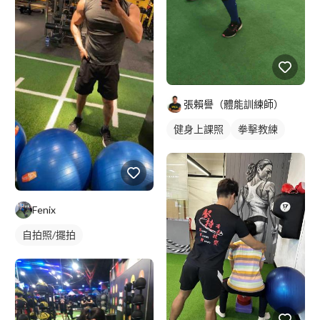
張賴譽（體能訓練師）
健身上課照
拳擊教練
Fenix
自拍照/擺拍