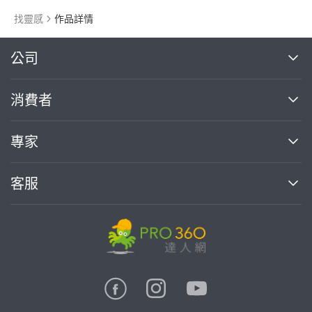
重訓課程
健身課程
找靈感
作品詳情
腿部訓練
繼續完成
公司
關於我們
消費者
找專家(0)
買服務(0)
媒體報導
買服務
專家
部落格
如何使用PRO360
加入我們
案件中心
客服
熱門服務
投資人關係
成為專家
所有服務
客服中心
合作提案
如何接案
價格行情
使用條款
聯絡我們
專家指南
專家目錄
信任與保障
推廣服務
在地專家推薦
隱私權政策