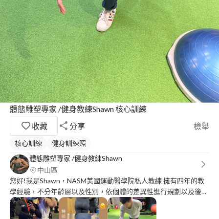
體態雕塑專家 /健身教練Shawn 核心訓練
收藏
分享
檢舉
核心訓練
健身訓練照
體態雕塑專家 /健身教練Shawn
中山區
您好!我是Shawn，NASM美國運動醫學院私人教練 擁有四年的教
學經驗，不分年齡層以及性別，依個體的差異性進行規劃以及後續
服務。 首先，問問自己３個問題: １．為何來在網路上尋找私教的
初心？ ２．需要達成什麼目標？ ３．什麼樣的授課方式，您比較