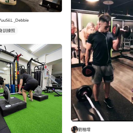
YuuSii.L _Debbie
身訓練照
劉柚增