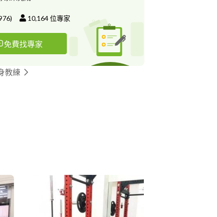
Center） 4、甲組羽球選手私人教練 Badminton
iner 5、 鹿峰棒球隊教練 Lu Feng Elementary
976
)
10,164
位專家
instructor of baseball 相關證照 〈Conferences
7 肌力與體能訓練丙級肌力與體能教練 2、2017 臺
免費找專家
級防護員 3、2017 Emergency Medical
I 初級救護技術員 4、2017 ISSA Sport&Science
蓬勃運科學院進階運科訓練課程 5、2016 Sports &
身教練
Science Conferernces 競技運動暨運動科學研討會
er Training-Bike fitting & Strength and
ing 怪獸訓練肌力與體能訓練 7、2016 The
al Conference of Sports Medicine 國際運動醫學研
SSA Baseball Training Series ISSA棒球運動科
 ISSA Sports& Science Level I 初級運科課程
erences of soft tissue Release Technique 肌
15 Chinese Kinesiology Taping
 Level C 12、2015 Monster Training-Wrestle&
and Conditioning 怪獸訓練之格鬥肌力與體能訓練研