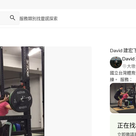
服務類別
找靈感
探索
David 建
Davi
大墩
國立台灣體育
練。 服務：
屬您的課表，
能訓練：利用
而提升運動表
卻無從想法的
〈Experie
Taiwan University o
正在找
Exercise an
3、歐卡爾ALLCA
立即邀請