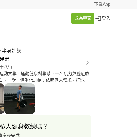
下載App
成為專家
登入
宏下半身訓練
d 建宏
十八街
運動大學，運動健康科學系，一名肌力與體能教
 １、一對一個別化訓練：依照個人需求，打造專
對症下藥的解決問題。 ２、運動員專項肌力與體
肌力與體能訓練，為您量身打造週期化訓練，進
現。 ３、終身訓練課：提供給有心想開始訓練，
您，陪伴您一步一步走過訓練。 經歷
nces〉 1、國立臺灣體育運動大學〈National
f Sport〉 運動健康科學系 〈Major:
私人健身教練嗎？
d Health Sciences〉 2、ISSA蓬勃運動科學 Intern
RE 團體課教練（Group Exercise Instructor
專家來完成