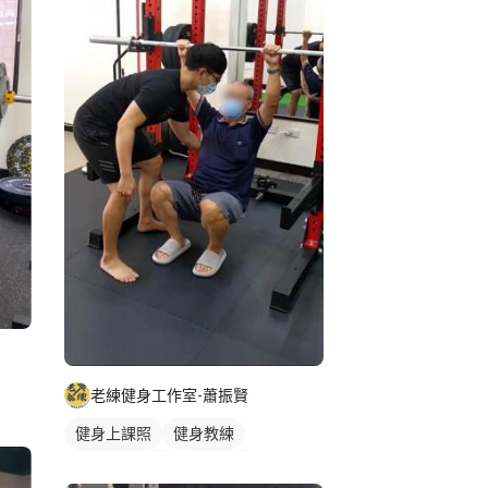
老練健身工作室-蕭振賢
健身上課照
健身教練
私人健身教練
重訓教練