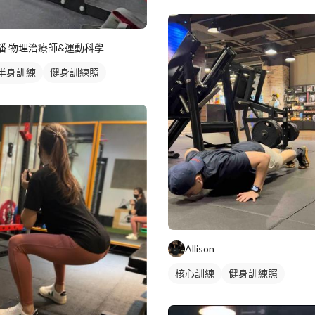
健身教練
私人健身教練
重訓教練
健身課程
重訓課
腿部訓練
潘 物理治療師&運動科學
半身訓練
健身訓練照
部訓練
Allison
核心訓練
健身訓練照