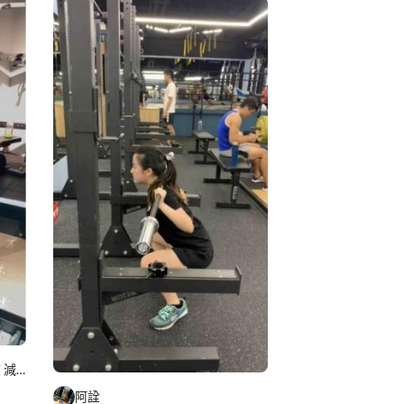
重訓課程
健身課程
Gina教練｜體態雕塑 增肌訓練 減脂飲食
阿詮