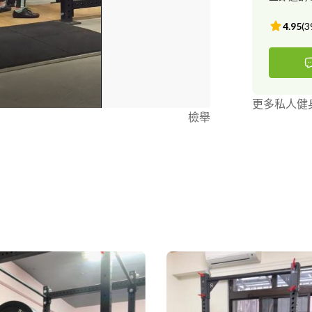
of Woman 
personl tra
4.95
(
3
School- the 
〉 1、201
灣專業防護協會-丙
Technician
Level II 
更多私人健
Coaching 
檢舉
6、2016 Monst
Condition
Internation
討會 8、2016 I
學訓練 9、2016
10、2015 Conf
膜放鬆研習 11、20
Association-
Strength 
習