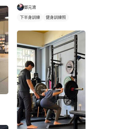
鄧元淯
程
下半身訓練
健身訓練照
腿部訓練