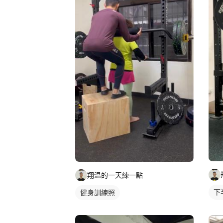
翔温的一天練一點
下
健身訓練照
腿