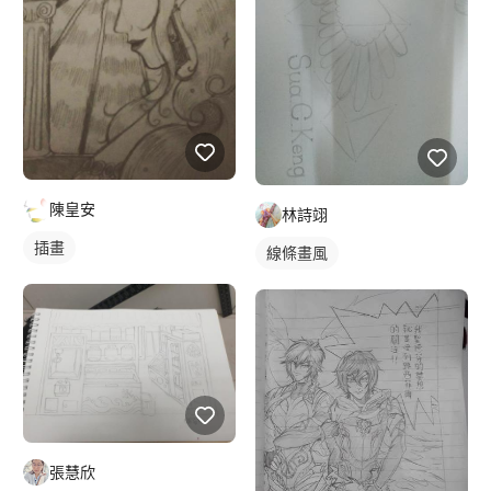
陳皇安
林詩翊
插畫
線條畫風
張慧欣