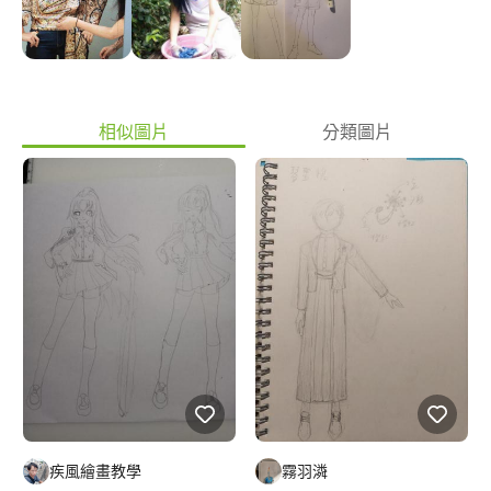
學：擔任跨領域手做課程講師⋯ 我可提供 1. 專長服裝設計，可協
助風格討論、樣衣修正 2. 平面設計與圖文排版，提供美感建議 3.
提供時尚風格的banner設計 4. 時尚、手做教學 對於設計專案皆可
詳談與客製化。希望合作愉快。
相似圖片
分類圖片
疾風繪畫教學
霧羽潾