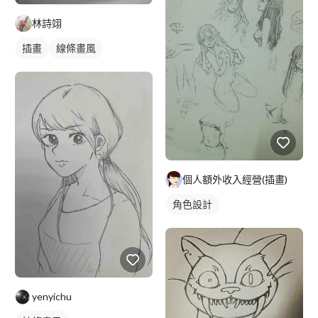
林詩翊
插畫
線條畫風
個人額外收入經營(插畫)
角色設計
yenyichu