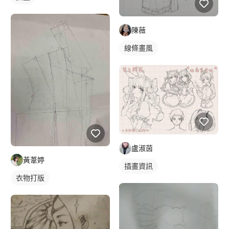
陳薇
線條畫風
盧淑茵
黃葦婷
插畫資訊
衣物打版