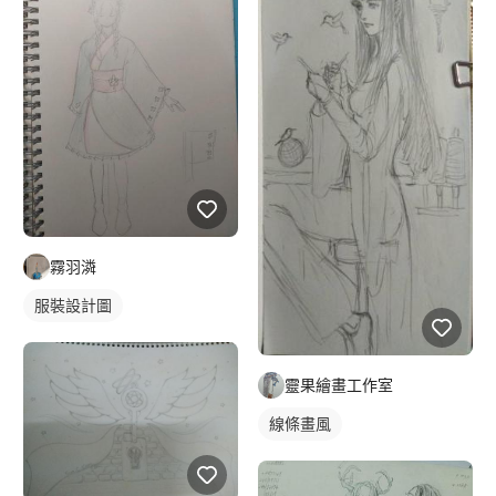
霧羽潾
服裝設計圖
靈果繪畫工作室
線條畫風