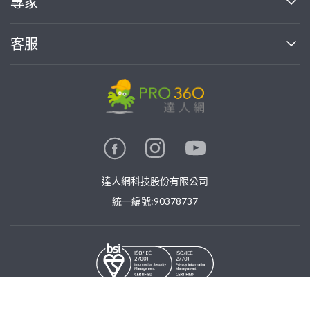
專家
部落格
如何使用PRO360
加入我們
案件中心
客服
熱門服務
投資人關係
成為專家
所有服務
客服中心
合作提案
如何接案
價格行情
使用條款
聯絡我們
專家指南
專家目錄
信任與保障
推廣服務
在地專家推薦
隱私權政策
卓越專家
達人網科技股份有限公司
關鍵字搜尋
公告
特約專家
統一編號:90378737
專業知識
勞健保專區
問專家
新手攻略
©
2026
PRO360. All rights reserved.
免費找專家