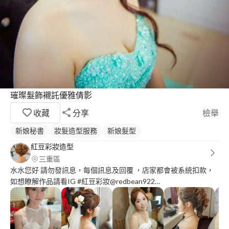
璀璨髮飾襯託優雅倩影
收藏
分享
檢舉
新娘秘書
妝髮造型服務
新娘髮型
紅豆彩妝造型
三重區
水水您好 請勿發訊息，每個訊息及回覆 ，店家都會被系統扣款，
如想瞭解作品請看IG #紅豆彩妝@redbean922
http://instagram.com/redbean922 從谷歌或FB：紅豆彩妝 回覆會
比較快哦 從事妝髮造型將近15年 在許多新秘美肌開到最大的時
代，我們用軟實力讓女孩們在HD下綻放光芒。 從保養品專櫃起家
轉進電視幕後，再接觸新娘秘書10年與紋繡美學。 喜歡各種不同