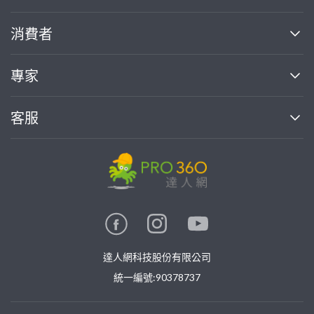
關於我們
消費者
找專家(0)
買服務(0)
媒體報導
買服務
專家
部落格
如何使用PRO360
加入我們
案件中心
客服
熱門服務
投資人關係
成為專家
所有服務
客服中心
合作提案
如何接案
價格行情
使用條款
聯絡我們
專家指南
專家目錄
信任與保障
推廣服務
在地專家推薦
隱私權政策
卓越專家
達人網科技股份有限公司
關鍵字搜尋
公告
特約專家
統一編號:90378737
專業知識
勞健保專區