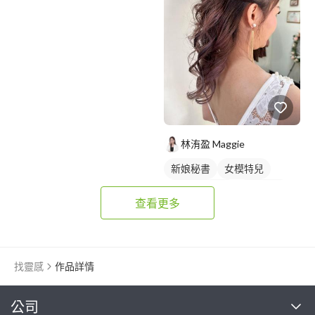
林洧盈 Maggie
新娘秘書
女模特兒
韓系婚紗髮型
新娘髮型
查看更多
找靈感
作品詳情
繼續完成
公司