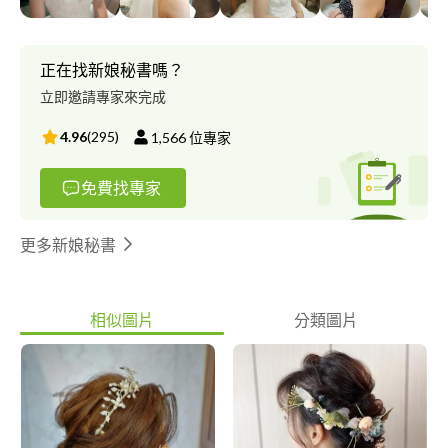
彩妝領域卻也離不開這美麗的彩妝行業，彩妝需要細膩、美感、堅
持與手感，最前線的資訊，還有天份加上努力。 目前為個人造型
師、新娘秘書、紋繡師，希望提供給每位顧客最適合的美麗與自
正在找新娘秘書嗎？
信。 國家乙級美容職照 2003 涵沛化妝品-專櫃美容師 2008~2009
立即邀請專家來完成
東森購物台-約聘化妝師 2010 富邦購物台-配合梳妝師 金安德森.家
樂福.....等 大小各品牌記者會-活動造型師 2011 小資女孩向前衝-梳
4.96
(
295
)
1,566
位專家
妝師 華視新聞-兼任化妝師 東森型錄-配合造型師 2012 風水世家 大
愛劇場-路長情更長-梳妝師 民視-廉政英雄-PT梳妝師 好消息電視
免費找專家
台-真情部落格 2013~2015 年代新聞台-專任化妝師 壹電視-專任化
妝師 逆時美人（林葉亭的40/30/20 美魔女養成書）-髮型師 安麗盃
女撞-配合髮型師 VIVI SPA-手護媽媽微電影 合作金庫-留愛不留債
更多新娘秘書
微電影 2016~2017 自由接案造型師 年代-新聞面對面、健康好生
活、新聞追追追 公視-有話好好說 三立新聞台 緯來體育台 中天新
聞台 2018~2020 媽媽好神-俗女家務事 三立 超級紅人榜 公共電視-
相似圖片
分類圖片
天光 人文記實報導 非凡財經台 配合妝髮造型師 -以上族繁不及備
載- 新娘秘書/紋繡美學/彩妝髮型/平面活動造型/彩妝髮型教學 均
有服務