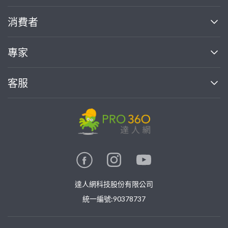
關於我們
消費者
找專家(0)
買服務(0)
媒體報導
買服務
專家
部落格
如何使用PRO360
加入我們
案件中心
客服
熱門服務
投資人關係
成為專家
所有服務
客服中心
合作提案
如何接案
價格行情
使用條款
聯絡我們
專家指南
專家目錄
信任與保障
推廣服務
在地專家推薦
隱私權政策
卓越專家
達人網科技股份有限公司
關鍵字搜尋
公告
特約專家
統一編號:90378737
專業知識
勞健保專區