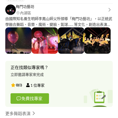
梅門功藝坊
內湖區
￼由國際知名養生明師李鳳山師父所領導「梅門功藝坊」，以正統武
學融合舞蹈、音樂、魔術、變臉、氣球…… 等文化，創造出表演藝
術的新風潮。流行舞蹈、武術大會串、傘舞、太極之美、歡樂魔
術……等，特色獨具，結合傳統文化與現代流行，寓教於樂，廣受
大眾的熱愛
正在找類似專家嗎？
立即邀請專家來完成
0
(
0
)
1
位專家
免費找專家
更多舞蹈表演