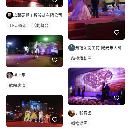
玖藝硬體工程設計有限公司
TRUSS架
活動舞台
婚禮企劃主持-陽光朱大帥
婚禮活動照
楊上承
歌唱表演
五號音樂
婚禮樂團