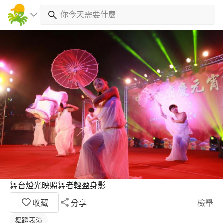
舞台燈光映照舞者輕盈身影
收藏
分享
檢舉
舞蹈表演