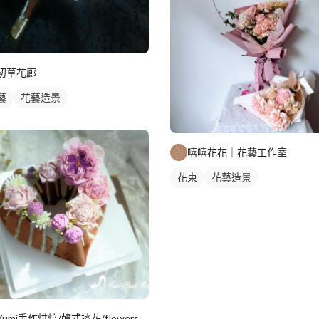
初草花廊
藝
花藝造景
嘻嘻花花｜花藝工作室
花束
花藝造景
Yumi手作烘焙/韓式擠花/flowers cake/香氛蠟