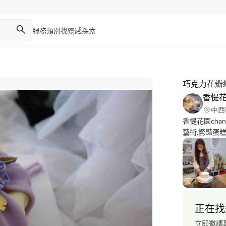
服務類別
找靈感
探索
巧克力花瓣
香惿花園
中西
香惿花園cha
藝術,驚豔蛋
成首張KFD
度的作品,因
遞有溫度的作品.
資證書、擠花證書
Associati
Flower Ca
正在找
大豆蠟擠花證書 Ko
國鑽石蠟燭Diam
立即邀請