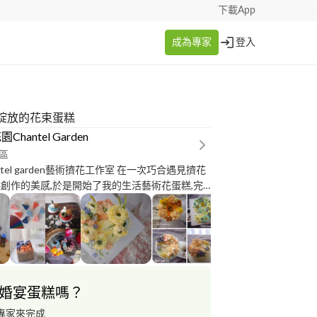
下載App
成為專家
登入
綻放的花束蛋糕
Chantel Garden
區
ntel garden藝術擠花工作室 在一次巧合遇見擠花
糕創作的美感,於是開始了我的生活藝術花蛋糕,完
A豆沙師資證書,經過年多的琢磨熟成,醞釀出更有溫
為創作而豐富自己的心靈與生活,希望能藉由手作傳
 __Claire__ •韓國花卉設計協會 •KFDA全能師
、刮刀花證書 Korea Flower Design
on(KFDA) •首爾花蛋糕協會～SFCA牛奶霜證書 Seoul
ke Association（SFCA) •韓國自然設計協會～KNDA
婚宴蛋糕嗎？
rea Natural Design Association(KNDA) •韓
ant Candle Art Class證書 •韓國手工花卉藝術
專家來完成