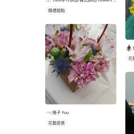
婚禮甜點
花
捲子 Yuu
花藝造景