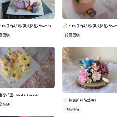
Yumi手作烘焙/韓式擠花/flowers cake/香氛蠟
宴蛋糕
婚宴蛋糕
香惿花園Chantel Garden
賴恩莉莉花藝設計
宴蛋糕
花藝造景