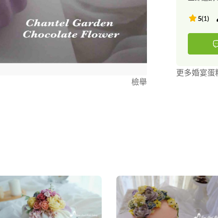
協會~KHFA奶油
Art(KHF
5
(
1
)
刀花證書 Inter
巧克力擠花證書 Int
•KDCA韓國設計工藝
焙食品-麵包
更多婚宴蛋
檢舉