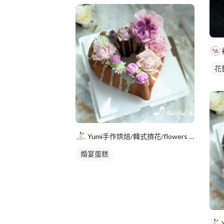
花
Yumi手作烘焙/韓式擠花/flowers cake/香氛蠟
婚宴蛋糕