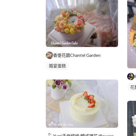
香惿花園Chantel Garden
婚宴蛋糕
花
Yumi手作烘焙/韓式擠花/flowers cake/香氛蠟