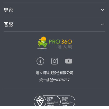
媒體報導
買服務
專家
部落格
如何使用PRO360
加入我們
案件中心
客服
熱門服務
投資人關係
成為專家
所有服務
客服中心
合作提案
如何接案
價格行情
使用條款
聯絡我們
專家指南
專家目錄
信任與保障
推廣服務
在地專家推薦
隱私權政策
卓越專家
達人網科技股份有限公司
關鍵字搜尋
公告
特約專家
統一編號:90378737
專業知識
勞健保專區
問專家
新手攻略