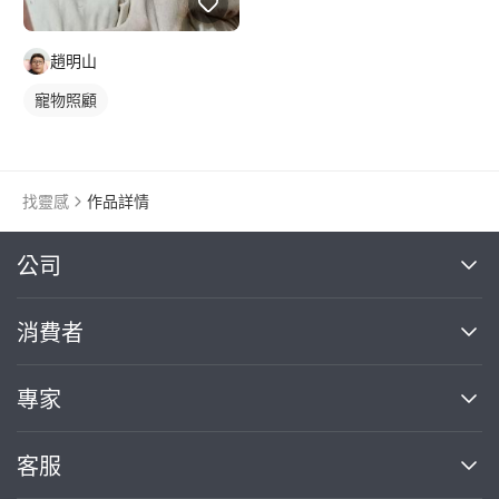
趙明山
寵物照顧
找靈感
作品詳情
繼續完成
公司
關於我們
消費者
找專家(0)
買服務(0)
媒體報導
買服務
專家
部落格
如何使用PRO360
加入我們
案件中心
客服
熱門服務
投資人關係
成為專家