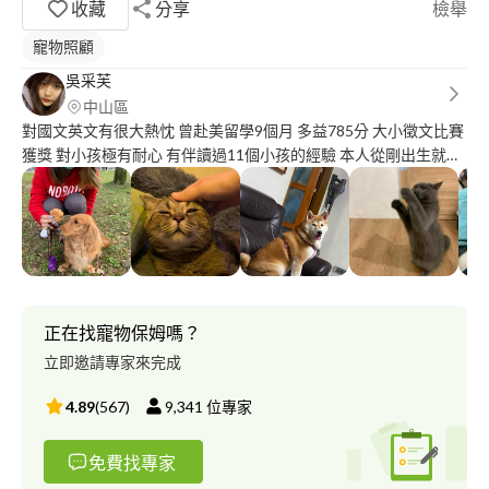
收藏
分享
檢舉
寵物照顧
吳采芙
中山區
對國文英文有很大熱忱 曾赴美留學9個月 多益785分 大小徵文比賽
獲獎 對小孩極有耐心 有伴讀過11個小孩的經驗 本人從剛出生就有
一隻可愛柴柴的陪伴一直到長大，甚至到去了美國一年都有養了三
隻吉娃娃、兩隻凱恩梗和一隻貓，生活和寵物可說是密不可分！寄
養寵物的經驗非常多，有接過分離焦慮、比較調皮的狗狗，必須耐
心的教導他，適時的給他安全感，雖較有挑戰性，但這也是陪伴狗
狗成長的一個過程❤️是很有愛心耐心的狗奴貓奴? 住家位於中山
區，附近有很多很多公園和國小，會帶您的毛寶貝去散步。家中有
五十幾坪都給他們自由活動，不會關籠不會關在房間，讓他們想去
正在找寵物保姆嗎？
哪就去哪，像在家一樣舒服自在? 寵物寄養包含以下：照顧陪伴、
立即邀請專家來完成
住宿服務、鏟屎、遛狗一次至兩次、玩耍、餵食、必要的點藥餵
藥、貓抓板、新的逗貓棒（本身有寵物玩具的商店，若有興趣也可
4.89
(
567
)
9,341
位專家
以在私訊中提出）除了主人提供的食物以外，肉泥、其他食物皆不
會亂餵除非詢問過主人。主人們也請多多提供毛寶貝的資訊，愈多
免費找專家
愈好，這樣才能完整了解寶貝的需求，給他們最好的照顧。 收費