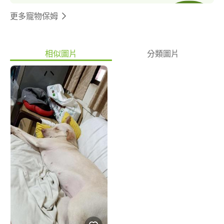
為1000/天 不含洗澡剪指甲等特殊服務。長期寄養另有折扣優惠 除
了有飼養過貓咪狗狗的經驗，也養過兔子和烏龜，若有需求也可以
更多寵物保姆
幫忙寄養喔～?? ⚠️一定要確定需求日期才會回覆您的報價！ ⚠️除了
事先告知過的身體狀況，若來之後發現還有其他狀況，看診收據?
都會請款要結清，保障雙方權益！
相似圖片
分類圖片