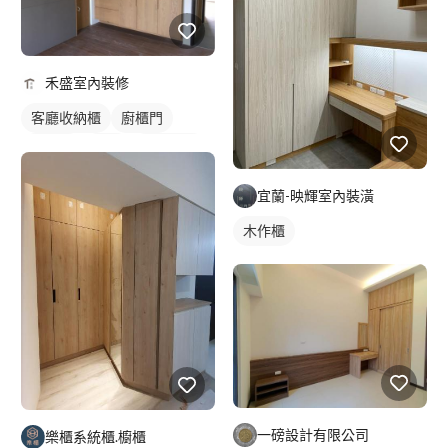
禾盛室內裝修
客廳收納櫃
廚櫃門
木作櫃
衣櫃
櫥櫃木門
宜蘭-映輝室內裝潢
木作櫃
一磅設計有限公司
樂櫃系統櫃.櫥櫃