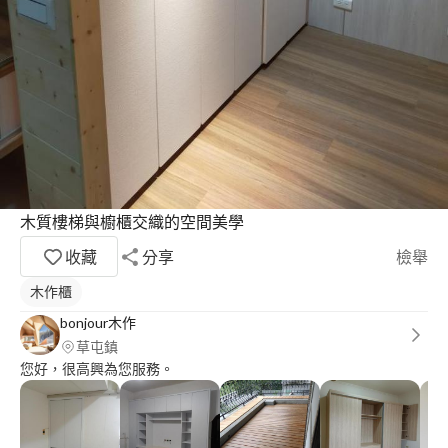
木質樓梯與櫥櫃交織的空間美學
收藏
分享
檢舉
木作櫃
bonjour木作
草屯鎮
您好，很高興為您服務。