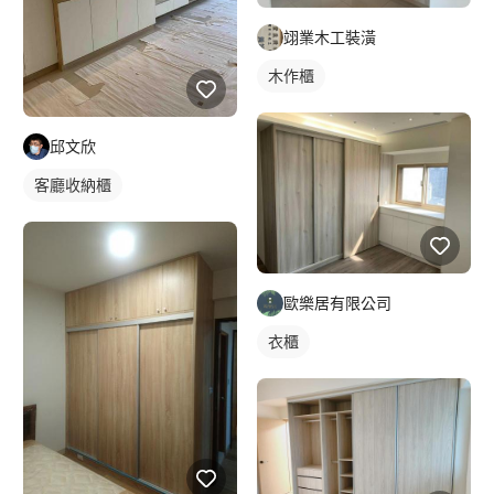
翊業木工裝潢
木作櫃
邱文欣
客廳收納櫃
歐樂居有限公司
衣櫃