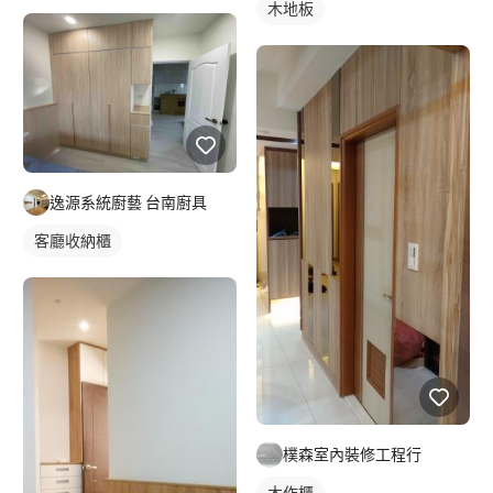
木地板
逸源系統廚藝 台南廚具
客廳收納櫃
樸森室內裝修工程行
木作櫃