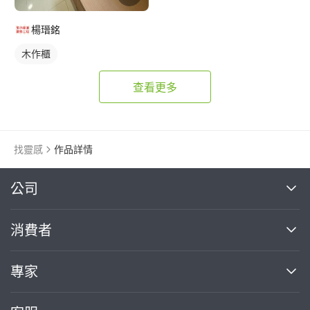
楊瑨銘
木作櫃
查看更多
找靈感
作品詳情
繼續完成
公司
關於我們
消費者
找專家(0)
買服務(0)
媒體報導
買服務
專家
部落格
如何使用PRO360
加入我們
案件中心