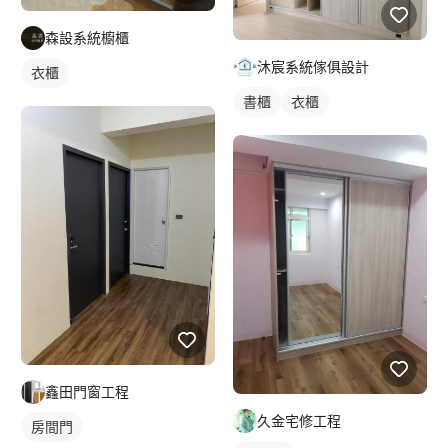
森設系統櫥櫃
沐宸系統傢俱設計
衣櫃
書櫃
衣櫃
鑫田門窗工程
久金宅修工程
房間門