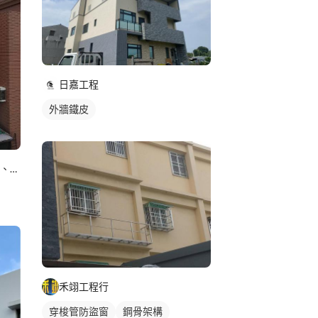
日嘉工程
外牆鐵皮
三貓工程（ 防水、抓漏、油漆、隔熱 ）
禾翊工程行
穿梭管防盜窗
鋼骨架構