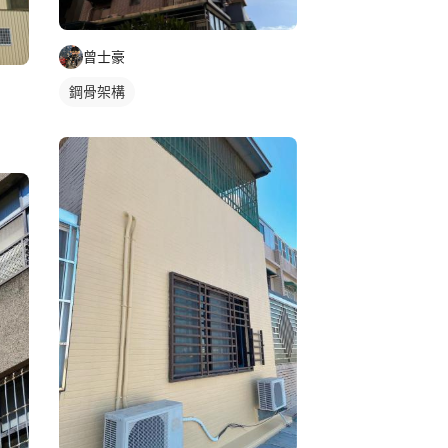
曾士豪
鋼骨架構