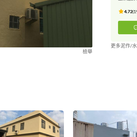
4.72
(
1
更多泥作/
檢舉