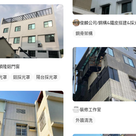
俊麟公司/鋼構&鐵皮搭建&採
鋼骨架構
順隆鋁門窗
光罩
鋁採光罩
陽台採光罩
裝修工作室
外牆清洗