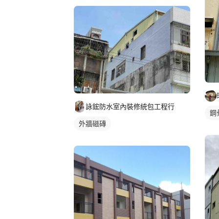
詠鋐防水室內裝修統包工程行
鋼
外牆磁磚