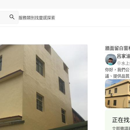
服務類別
找靈感
探索
牆面留白窗
呂家
水上
你好，我們公
議、提供品質
對我們的肯定
正在找
立即邀請