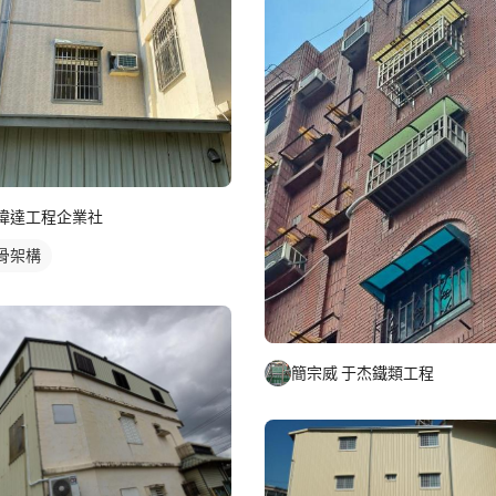
瑋達工程企業社
骨架構
簡宗威 于杰鐵類工程