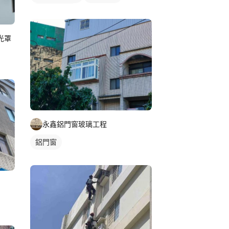
鐵窗/防盜窗
光罩
永鑫鋁門窗玻璃工程
鋁門窗