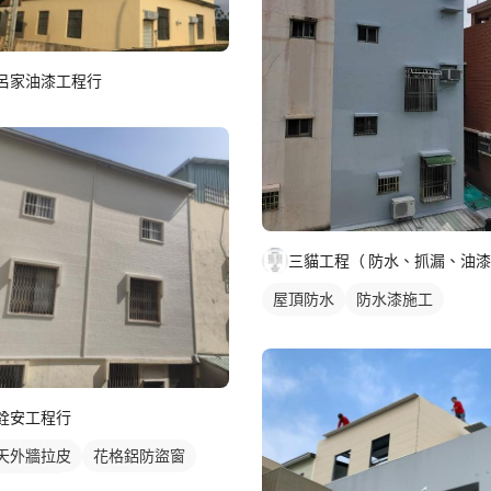
呂家油漆工程行
屋頂防水
防水漆施工
銓安工程行
天外牆拉皮
花格鋁防盜窗
窗/防盜窗