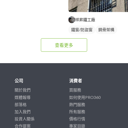
祥昇鐵工廠
鐵窗/防盜窗
鋼骨架構
查看更多
公司
消費者
關於我們
買服務
媒體報導
如何使用PRO360
部落格
熱門服務
加入我們
所有服務
投資人關係
價格行情
合作提案
專家目錄