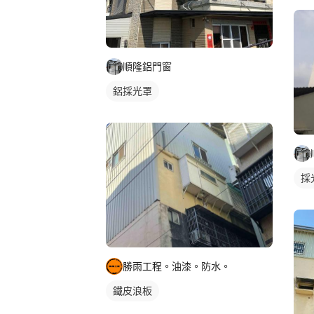
順隆鋁門窗
鋁採光罩
採
勝雨工程。油漆。防水。
鐵皮浪板