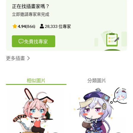
正在找插畫家嗎？
立即邀請專家來完成
4.94
(
866
)
28,333
位專家
免費找專家
更多插畫
相似圖片
分類圖片