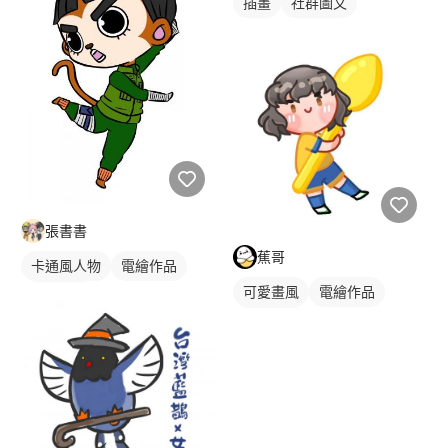
插畫
社群圖文
張書書
蕉哥
卡通風人物
電繪作品
可愛畫風
電繪作品
人物插畫
人物插畫