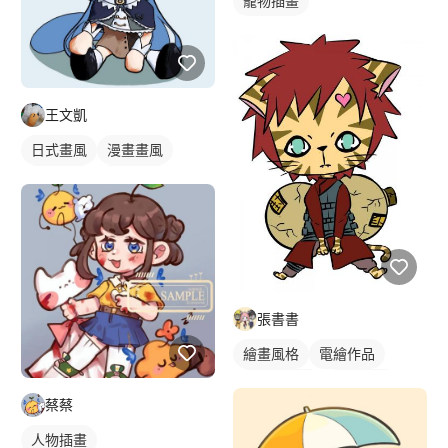
寵物插畫
王文凱
日式畫風
漫畫畫風
電繪作品
繪畫風格
漫畫風人物
人物插畫
張書書
繪畫風格
電繪作品
卡通風人物
卡通畫風
蔡蔡
插畫
動物插畫
人物插畫