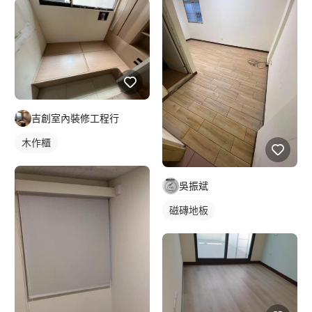
吉創室內裝修工程行
木作櫃
吳振斌
磁磚地板