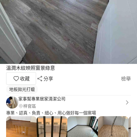
溫潤木紋映照窗景綠意
收藏
分享
檢舉
地板拋光打蠟
家事幫專業居家清潔公司
梓官區
專業、認真、負責、細心、用心做好每一個案場