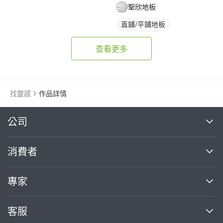
聖欣地板
直鋪/平鋪地板
塑膠地板成品
查看更多
找靈感
作品詳情
繼續完成
公司
關於我們
消費者
找專家(0)
買服務(0)
媒體報導
買服務
專家
部落格
如何使用PRO360
加入我們
案件中心
客服
熱門服務