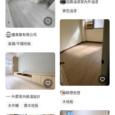
冠霖油漆室內外油漆
單色油漆
優美聖有限公司
直鋪/平鋪地板
塑膠地板成品
歐德伯登
升爵室內裝潢設計
木地板
木作櫃
實木地板
櫥櫃木門