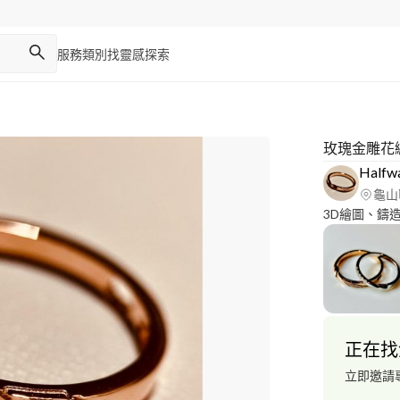
服務類別
找靈感
探索
玫瑰金雕花
Halfw
龜山
3D繪圖、鑄
正在找
立即邀請