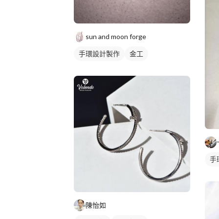
sun and moon forge
手環設計製作
金工
手
陳怡如