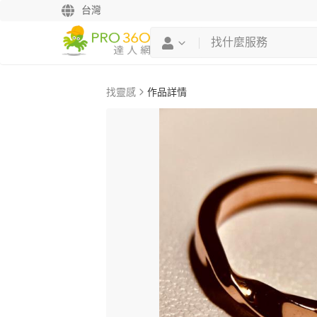
台灣
找靈感
作品詳情