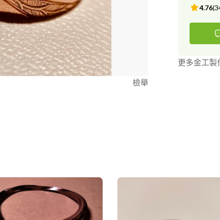
4.76
(
3
更多金工製
檢舉