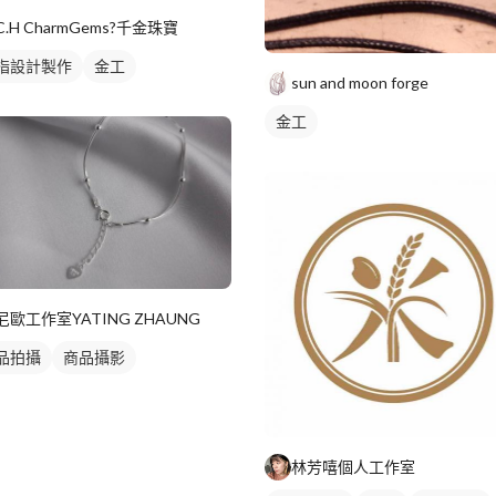
C.H CharmGems?千金珠寶
指設計製作
金工
sun and moon forge
金工
尼歐工作室YATING ZHAUNG
品拍攝
商品攝影
林芳嘻個人工作室